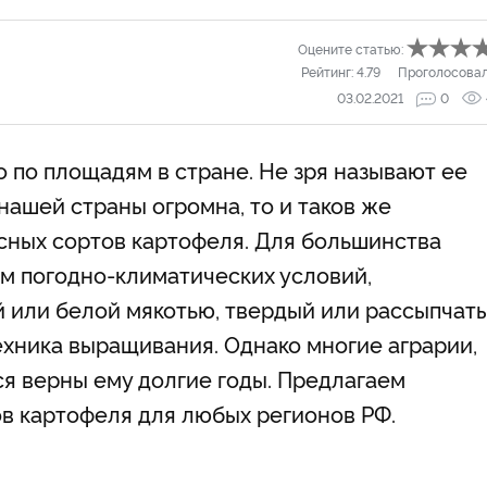
Оцените статью:
Рейтинг:
4.79
Проголосова
03.02.2021
0
по площадям в стране. Не зря называют ее
нашей страны огромна, то и таков же
сных сортов картофеля. Для большинства
ом погодно-климатических условий,
 или белой мякотью, твердый или рассыпчаты
ехника выращивания. Однако многие аграрии,
ся верны ему долгие годы. Предлагаем
в картофеля для любых регионов РФ.