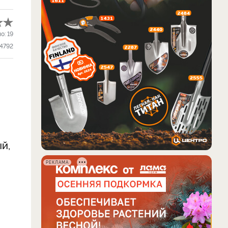
ло:
19
4792
й,
РЕКЛАМА