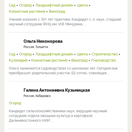
Сад
Огород
Ландшафтный дизайн
Цветы
Комнатные растения
Виноград
Ученый-агроном с 30+ лет практики. Кандидат с.-х. наук, старший
научный сотрудник ФНЦ им. И.В. Мичурина, ...
Ольга Никонорова
Россия, Тольятти
Сад
Огород
Ландшафтный дизайн
Цветы
Строительство
Кулинария
Комнатные растения
Виноград
Пчеловодство
Ольга занимается садоводством со школьных лет. Сегодня она
преобразует родительский участок (12 соток), совмещая ...
Галина Антониевна Кузьмицкая
Россия, Хабаровск
Огород
Кандидат сельскохозяйственных наук, ведущий научный
сотрудник отдела овощных культур и картофеля
Дальневосточного НИИ ...