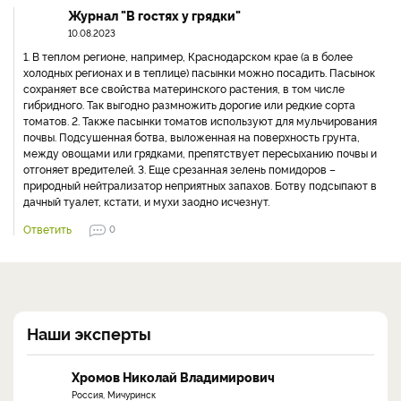
Журнал "В гостях у грядки"
10.08.2023
1. В теплом регионе, например, Краснодарском крае (а в более
холодных регионах и в теплице) пасынки можно посадить. Пасынок
сохраняет все свойства материнского растения, в том числе
гибридного. Так выгодно размножить дорогие или редкие сорта
томатов. 2. Также пасынки томатов используют для мульчирования
почвы. Подсушенная ботва, выложенная на поверхность грунта,
между овощами или грядками, препятствует пересыханию почвы и
отгоняет вредителей. 3. Еще срезанная зелень помидоров –
природный нейтрализатор неприятных запахов. Ботву подсыпают в
дачный туалет, кстати, и мухи заодно исчезнут.
Ответить
0
Наши эксперты
Хромов Николай Владимирович
Россия, Мичуринск