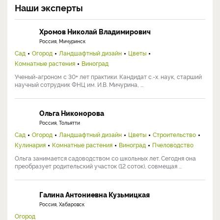
Наши эксперты
Хромов Николай Владимирович
Россия, Мичуринск
Сад
Огород
Ландшафтный дизайн
Цветы
Комнатные растения
Виноград
Ученый-агроном с 30+ лет практики. Кандидат с.-х. наук, старший
научный сотрудник ФНЦ им. И.В. Мичурина, ...
Ольга Никонорова
Россия, Тольятти
Сад
Огород
Ландшафтный дизайн
Цветы
Строительство
Кулинария
Комнатные растения
Виноград
Пчеловодство
Ольга занимается садоводством со школьных лет. Сегодня она
преобразует родительский участок (12 соток), совмещая ...
Галина Антониевна Кузьмицкая
Россия, Хабаровск
Огород