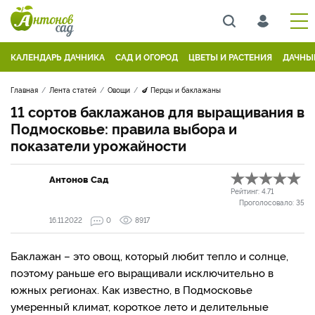
КАЛЕНДАРЬ ДАЧНИКА
САД И ОГОРОД
ЦВЕТЫ И РАСТЕНИЯ
ДАЧНЫ
Главная
Лента статей
Овощи
🍆 Перцы и баклажаны
11 сортов баклажанов для выращивания в
Подмосковье: правила выбора и
показатели урожайности
Антонов Сад
Рейтинг:
4.71
Проголосовало:
35
16.11.2022
0
8917
Баклажан – это овощ, который любит тепло и солнце,
поэтому раньше его выращивали исключительно в
южных регионах. Как известно, в Подмосковье
умеренный климат, короткое лето и делительные