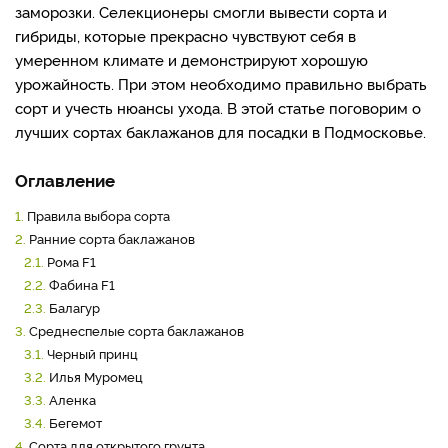
заморозки. Селекционеры смогли вывести сорта и
гибриды, которые прекрасно чувствуют себя в
умеренном климате и демонстрируют хорошую
урожайность. При этом необходимо правильно выбрать
сорт и учесть нюансы ухода. В этой статье поговорим о
лучших сортах баклажанов для посадки в Подмосковье.
Оглавление
1.
Правила выбора сорта
2.
Ранние сорта баклажанов
2.1.
Рома F1
2.2.
Фабина F1
2.3.
Балагур
3.
Среднеспелые сорта баклажанов
3.1.
Черный принц
3.2.
Илья Муромец
3.3.
Аленка
3.4.
Бегемот
4.
Сорта для открытого грунта