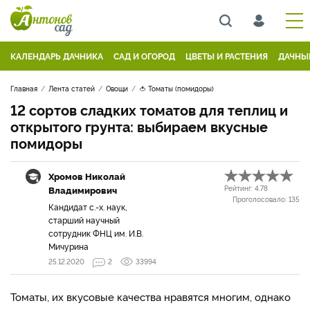
КАЛЕНДАРЬ ДАЧНИКА
САД И ОГОРОД
ЦВЕТЫ И РАСТЕНИЯ
ДАЧНЫ
Главная
Лента статей
Овощи
🍅 Томаты (помидоры)
12 сортов сладких томатов для теплиц и
открытого грунта: выбираем вкусные
помидоры
Хромов Николай
Владимирович
Рейтинг:
4.78
Проголосовало:
135
Кандидат с.-х. наук,
старший научный
сотрудник ФНЦ им. И.В.
Мичурина
25.12.2020
2
33994
Томаты, их вкусовые качества нравятся многим, однако