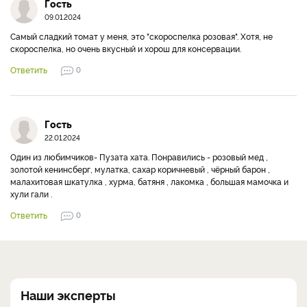
Гость
09.01.2024
Самый сладкий томат у меня, это "скороспелка розовая". Хотя, не
скороспелка, но очень вкусный и хорош для консервации.
Ответить
0
Гость
22.01.2024
Один из любимчиков- Пузата хата. Понравились - розовый мед ,
золотой кенинсберг, мулатка, сахар коричневый , чёрный барон ,
малахитовая шкатулка , хурма, батяня , лакомка , большая мамочка и
хули гали .
Ответить
0
Наши эксперты