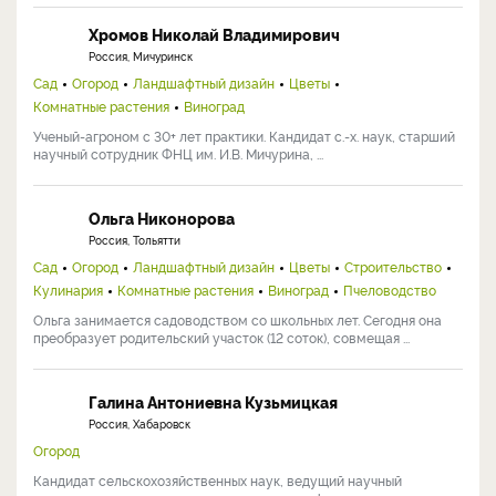
Хромов Николай Владимирович
Россия, Мичуринск
Сад
Огород
Ландшафтный дизайн
Цветы
Комнатные растения
Виноград
Ученый-агроном с 30+ лет практики. Кандидат с.-х. наук, старший
научный сотрудник ФНЦ им. И.В. Мичурина, ...
Ольга Никонорова
Россия, Тольятти
Сад
Огород
Ландшафтный дизайн
Цветы
Строительство
Кулинария
Комнатные растения
Виноград
Пчеловодство
Ольга занимается садоводством со школьных лет. Сегодня она
преобразует родительский участок (12 соток), совмещая ...
Галина Антониевна Кузьмицкая
Россия, Хабаровск
Огород
Кандидат сельскохозяйственных наук, ведущий научный