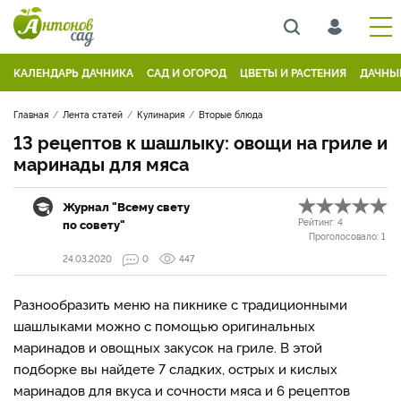
КАЛЕНДАРЬ ДАЧНИКА
САД И ОГОРОД
ЦВЕТЫ И РАСТЕНИЯ
ДАЧНЫ
Главная
Лента статей
Кулинария
Вторые блюда
13 рецептов к шашлыку: овощи на гриле и
маринады для мяса
Журнал "Всему свету
по совету"
Рейтинг:
4
Проголосовало:
1
24.03.2020
0
447
Разнообразить меню на пикнике с традиционными
шашлыками можно с помощью оригинальных
маринадов и овощных закусок на гриле. В этой
подборке вы найдете 7 сладких, острых и кислых
маринадов для вкуса и сочности мяса и 6 рецептов