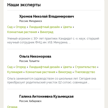
Наши эксперты
Хромов Николай Владимирович
Россия, Мичуринск
Сад
Огород
Ландшафтный дизайн
Цветы
Комнатные растения
Виноград
Ученый-агроном с 30+ лет практики. Кандидат с.-х. наук, старший
научный сотрудник ФНЦ им. И.В. Мичурина, ...
Ольга Никонорова
Россия, Тольятти
Сад
Огород
Ландшафтный дизайн
Цветы
Строительство
Кулинария
Комнатные растения
Виноград
Пчеловодство
Ольга занимается садоводством со школьных лет. Сегодня она
преобразует родительский участок (12 соток), совмещая ...
Галина Антониевна Кузьмицкая
Россия, Хабаровск
Огород