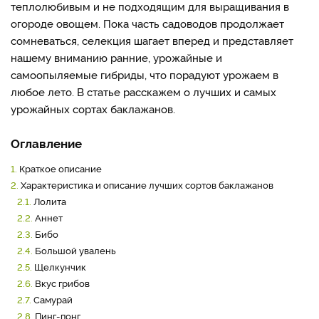
теплолюбивым и не подходящим для выращивания в
огороде овощем. Пока часть садоводов продолжает
сомневаться, селекция шагает вперед и представляет
нашему вниманию ранние, урожайные и
самоопыляемые гибриды, что порадуют урожаем в
любое лето. В статье расскажем о лучших и самых
урожайных сортах баклажанов.
Оглавление
1.
Краткое описание
2.
Характеристика и описание лучших сортов баклажанов
2.1.
Лолита
2.2.
Аннет
2.3.
Бибо
2.4.
Большой увалень
2.5.
Щелкунчик
2.6.
Вкус грибов
2.7.
Самурай
2.8.
Пинг-понг