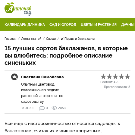
КАЛЕНДАРЬ ДАЧНИКА
САД И ОГОРОД
ЦВЕТЫ И РАСТЕНИЯ
ДАЧНЫ
Главная
Лента статей
Овощи
🍆 Перцы и баклажаны
15 лучших сортов баклажанов, в которые
вы влюбитесь: подробное описание
синеньких
Светлана Самойлова
Рейтинг:
4.75
Опытный цветовод,
Проголосовало:
8
коллекционер редких
растений, автор книг по
садоводству
18.01.2021
0
2053
Все еще с настороженностью относятся садоводы к
баклажанам, считая их излишне капризным,