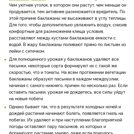
Чем уютнее уголок, в котором они растут, чем меньше он
продувается, тем активнее размножается вредитель. По
этой причине баклажаны не высаживают в углу теплицы.
Для того, чтобы дополнительно увлажнить воздух, снизив
комфортные для размножения клеща условия,
расставляют между кустами баклажанов емкости с
водой. В жару баклажаны поливают прямо по листьям из
лейки с ситечком.
Для полноценного урожая у баклажанов удаляют все
пасынки, некоторые сорта формируют их с такой же
скоростью, что и томаты. На всем протяжении вегетации
баклажаны образуют пасынки в каждом междоузлии,
начиная с самого нижнего, причем по несколько раз. Если
оставить пасынки, урожая не дождетесь, все силы уйдут
на новые побеги.
Однако бывает так, что в результате холодных ночей и
дождей растения начинают болеть, появляется гниль на
побегах. Их удаляют и при наступлении благоприятной
погоды оставляют пару пасынков, из которых и
формируют растение заново, даже если пришлось