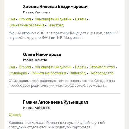
Хромов Николай Владимирович
Россия, Мичуринск
Сад
Огород
Ландшафтный дизайн
Цветы
Комнатные растения
Виноград
Ученый-агроном с 30+ лет практики. Кандидат с.-х. наук, старший
научный сотрудник ФНЦ им. И.В. Мичурина, ...
Ольга Никонорова
Россия, Тольятти
Сад
Огород
Ландшафтный дизайн
Цветы
Строительство
Кулинария
Комнатные растения
Виноград
Пчеловодство
Ольга занимается садоводством со школьных лет. Сегодня она
преобразует родительский участок (12 соток), совмещая ...
Галина Антониевна Кузьмицкая
Россия, Хабаровск
Огород
Кандидат сельскохозяйственных наук, ведущий научный
сотрудник отдела овощных культур и картофеля