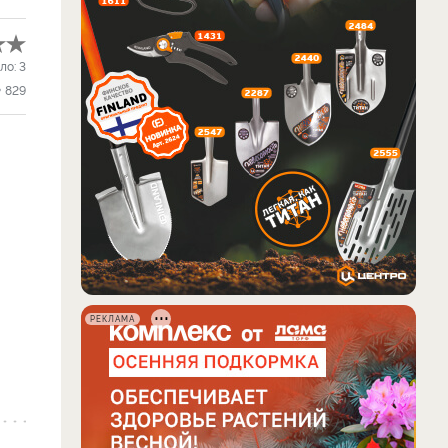
ло:
3
829
РЕКЛАМА