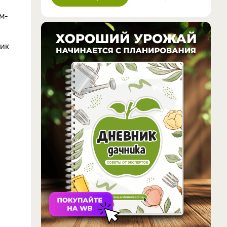
м-
ник