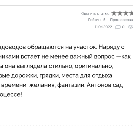
Оцените статью:
Рейтинг:
5
Проголосова
11.04.2022
0
адоводов обращаются на участок. Наряду с
никами встает не менее важный вопрос —
как
ы она выглядела стильно, оригинально,
ые дорожки, грядки, места для отдыха
 времени, желания, фантазии. Антонов сад
оцессе!