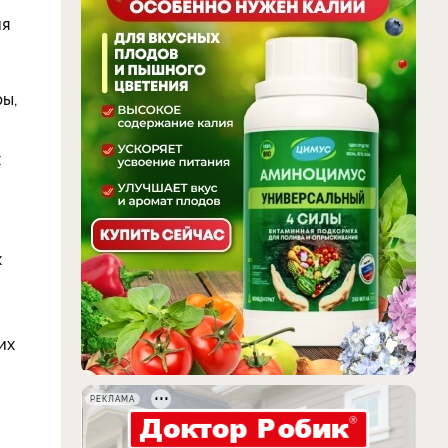
ия
ы,
х
х
их
РЕКЛАМА