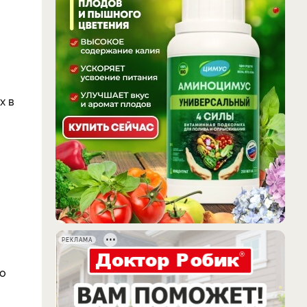
х в
РЕКЛАМА
до