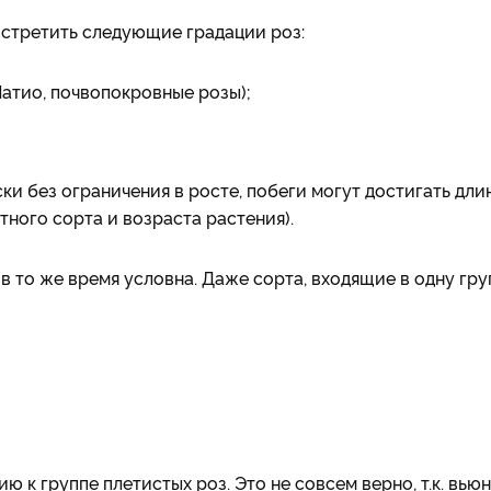
встретить следующие градации роз:
атио, почвопокровные розы);
ки без ограничения в росте, побеги могут достигать дли
етного сорта и возраста растения).
 то же время условна. Даже сорта, входящие в одну гру
к группе плетистых роз. Это не совсем верно, т.к. вью