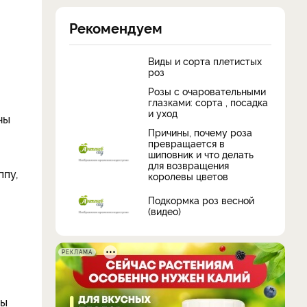
Рекомендуем
Виды и сорта плетистых
роз
Розы c очаровательными
глазками: сорта , посадка
и уход
ны
Причины, почему роза
превращается в
шиповник и что делать
для возвращения
ппу,
королевы цветов
Подкормка роз весной
(видео)
РЕКЛАМА
ны