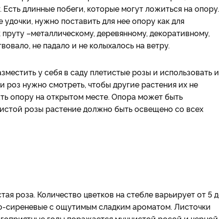
т. Есть длинные побеги, которые могут ложиться на опору.
 удочки, нужно поставить для нее опору как для
 пруту –металлическому, деревянному, декоративному,
овало, не падало и не колыхалось на ветру.
местить у себя в саду плетистые розы и использовать и
и роз нужно смотреть, чтобы другие растения их не
ать опору на открытом месте. Опора может быть
етистой розы растение должно быть освещено со всех
ая роза. Количество цветков на стебле варьирует от 5 
то-сиреневые с ощутимым сладким ароматом. Листочки
благоприятные годы поражается мучнистой росой и черной