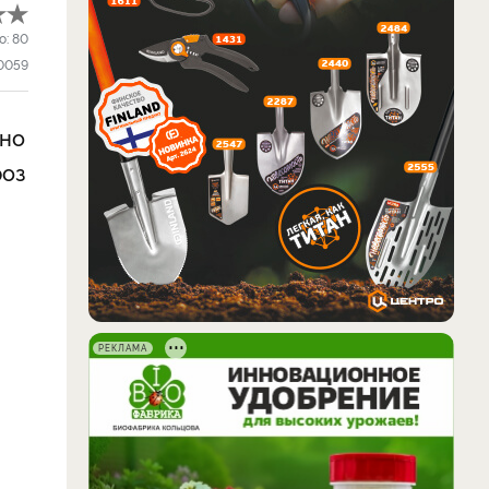
о:
80
0059
тно
роз
РЕКЛАМА