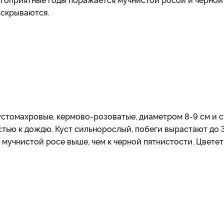
аскрываются.
устомахровые, кермово-розоватые, диаметром 8-9 см и с
тью к дождю. Куст сильнорослый, побеги вырастают до 3
к мучнистой росе выше, чем к черной пятнистости. Цветет