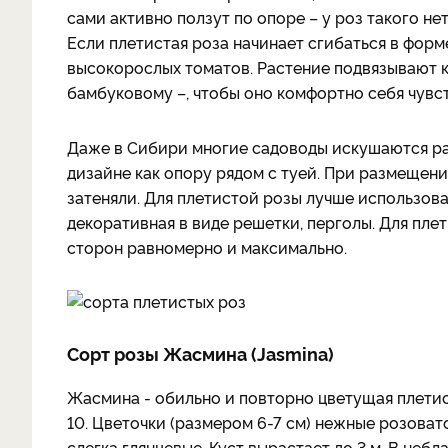
сами активно ползут по опоре – у роз такого не
Если плетистая роза начинает сгибаться в форме
высокорослых томатов. Растение подвязывают к
бамбуковому –, чтобы оно комфортно себя чувств
Даже в Сибири многие садоводы искушаются раз
дизайне как опору рядом с туей. При размещени
затеняли. Для плетистой розы лучше использов
декоративная в виде решетки, перголы. Для пл
сторон равномерно и максимально.
Сорт розы Жасмина (Jasmina)
Жасмина - обильно и повторно цветущая плетист
10. Цветочки (размером 6-7 см) нежные розова
слегка глянцевые. Куст вырастает до 3 м. В не