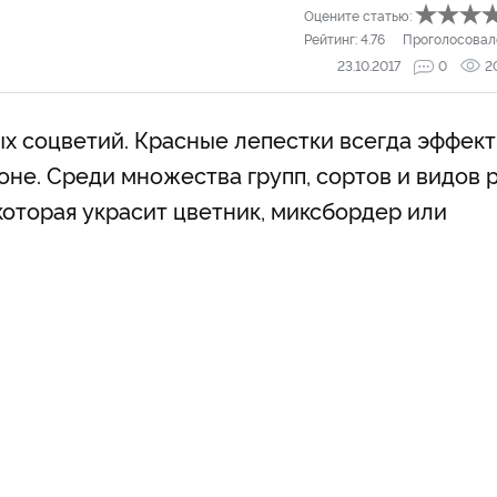
Оцените статью:
Рейтинг:
4.76
Проголосовал
23.10.2017
0
2
ых соцветий. Красные лепестки всегда эффек
оне. Среди множества групп, сортов и видов 
которая украсит цветник, миксбордер или