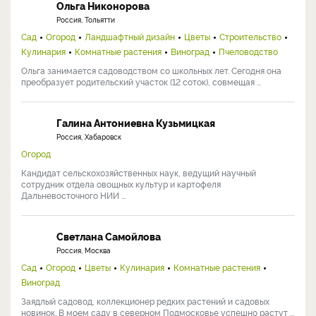
Ольга Никонорова
Россия, Тольятти
Сад
Огород
Ландшафтный дизайн
Цветы
Строительство
Кулинария
Комнатные растения
Виноград
Пчеловодство
Ольга занимается садоводством со школьных лет. Сегодня она
преобразует родительский участок (12 соток), совмещая ...
Галина Антониевна Кузьмицкая
Россия, Хабаровск
Огород
Кандидат сельскохозяйственных наук, ведущий научный
сотрудник отдела овощных культур и картофеля
Дальневосточного НИИ ...
Светлана Самойлова
Россия, Москва
Сад
Огород
Цветы
Кулинария
Комнатные растения
Виноград
Заядлый садовод, коллекционер редких растений и садовых
новинок. В моем саду в северном Подмосковье успешно растут ...