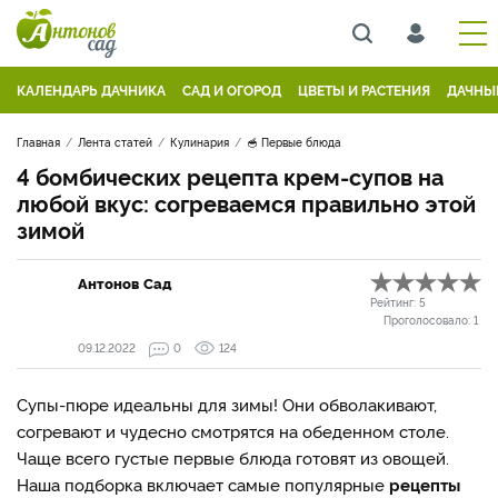
КАЛЕНДАРЬ ДАЧНИКА
САД И ОГОРОД
ЦВЕТЫ И РАСТЕНИЯ
ДАЧНЫ
Главная
Лента статей
Кулинария
🥣 Первые блюда
4 бомбических рецепта крем-супов на
любой вкус: согреваемся правильно этой
зимой
Антонов Сад
Рейтинг:
5
Проголосовало:
1
09.12.2022
0
124
Супы-пюре идеальны для зимы! Они обволакивают,
согревают и чудесно смотрятся на обеденном столе.
Чаще всего густые первые блюда готовят из овощей.
Наша подборка включает самые популярные
рецепты