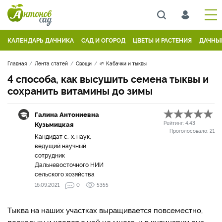
КАЛЕНДАРЬ ДАЧНИКА
САД И ОГОРОД
ЦВЕТЫ И РАСТЕНИЯ
ДАЧНЫ
Главная
Лента статей
Овощи
🌱 Кабачки и тыквы
4 способа, как высушить семена тыквы и
сохранить витамины до зимы
Галина Антониевна
Кузьмицкая
Рейтинг:
4.43
Проголосовало:
21
Кандидат с.-х. наук,
ведущий научный
сотрудник
Дальневосточного НИИ
сельского хозяйства
16.09.2021
0
5355
Тыква на наших участках выращивается повсеместно,
поскольку и хлопот с ней не много, и в кулинарии она