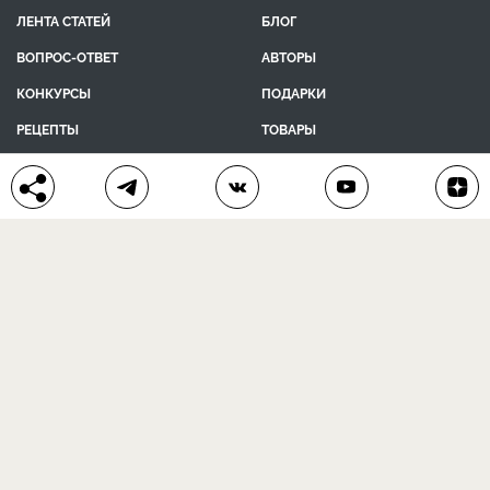
ЛЕНТА СТАТЕЙ
БЛОГ
ВОПРОС-ОТВЕТ
АВТОРЫ
КОНКУРСЫ
ПОДАРКИ
РЕЦЕПТЫ
ТОВАРЫ
ПОМОЩЬ
О ПРОЕКТЕ
КОНТАКТЫ
календарь дачника
сад и огород
цветы и растения
дачный дизайн
хозяйственные дела
полезные рецепты
® Антонов сад 2015-2026
Политика конфиденциальности