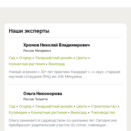
Наши эксперты
Хромов Николай Владимирович
Россия, Мичуринск
Сад
Огород
Ландшафтный дизайн
Цветы
Комнатные растения
Виноград
Ученый-агроном с 30+ лет практики. Кандидат с.-х. наук, старший
научный сотрудник ФНЦ им. И.В. Мичурина, ...
Ольга Никонорова
Россия, Тольятти
Сад
Огород
Ландшафтный дизайн
Цветы
Строительство
Кулинария
Комнатные растения
Виноград
Пчеловодство
Ольга занимается садоводством со школьных лет. Сегодня она
преобразует родительский участок (12 соток), совмещая ...