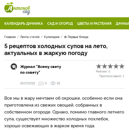
КАЛЕНДАРЬ ДАЧНИКА
САД И ОГОРОД
ЦВЕТЫ И РАСТЕНИЯ
ДАЧНЫ
Главная
Лента статей
Кулинария
🥣 Первые блюда
5 рецептов холодных супов на лето,
актуальных в жаркую погоду
Журнал "Всему свету
по совету"
Рейтинг:
5
Проголосовало:
1
29.07.2022
0
92
Все мы в жару мечтаем об окрошке, особенно если она
приготовлена из свежих овощей, собранных в
собственном огороде. Однако, помимо главного летнего
супа, существует множество холодных похлебок,
хорошо освежающих в жаркое время года.