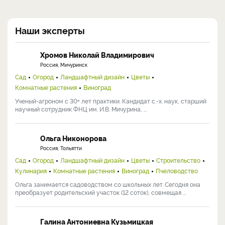
Наши эксперты
Хромов Николай Владимирович
Россия, Мичуринск
Сад
Огород
Ландшафтный дизайн
Цветы
Комнатные растения
Виноград
Ученый-агроном с 30+ лет практики. Кандидат с.-х. наук, старший
научный сотрудник ФНЦ им. И.В. Мичурина, ...
Ольга Никонорова
Россия, Тольятти
Сад
Огород
Ландшафтный дизайн
Цветы
Строительство
Кулинария
Комнатные растения
Виноград
Пчеловодство
Ольга занимается садоводством со школьных лет. Сегодня она
преобразует родительский участок (12 соток), совмещая ...
Галина Антониевна Кузьмицкая