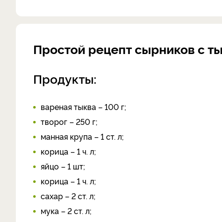
Простой рецепт сырников с т
Продукты:
вареная тыква – 100 г;
творог – 250 г;
манная крупа – 1 ст. л;
корица – 1 ч. л;
яйцо – 1 шт;
корица – 1 ч. л;
сахар – 2 ст. л;
мука – 2 ст. л;