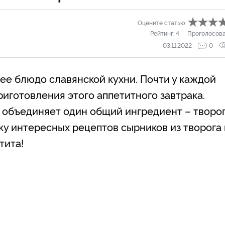
Оцените статью:
Рейтинг:
4
Проголосов
03.11.2022
0
е блюдо славянской кухни. Почти у каждой
риготовления этого аппетитного завтрака.
объединяет один общий ингредиент – творог
у интересных рецептов сырников из творога 
тита!