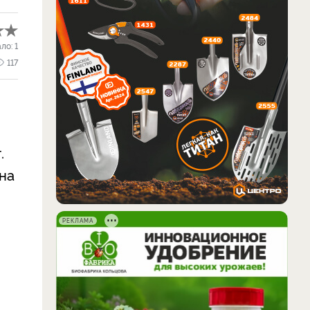
ало:
1
117
.
на
РЕКЛАМА