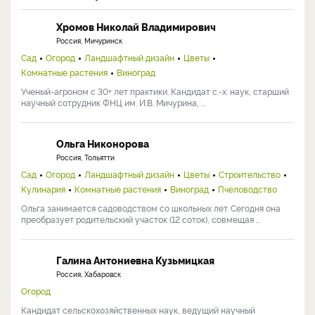
Хромов Николай Владимирович
Россия, Мичуринск
Сад
Огород
Ландшафтный дизайн
Цветы
Комнатные растения
Виноград
Ученый-агроном с 30+ лет практики. Кандидат с.-х. наук, старший
научный сотрудник ФНЦ им. И.В. Мичурина, ...
Ольга Никонорова
Россия, Тольятти
Сад
Огород
Ландшафтный дизайн
Цветы
Строительство
Кулинария
Комнатные растения
Виноград
Пчеловодство
Ольга занимается садоводством со школьных лет. Сегодня она
преобразует родительский участок (12 соток), совмещая ...
Галина Антониевна Кузьмицкая
Россия, Хабаровск
Огород
Кандидат сельскохозяйственных наук, ведущий научный