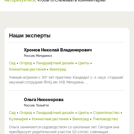
Наши эксперты
Хромов Николай Владимирович
Россия, Мичуринск
Сад
Огород
Ландшафтный дизайн
Цветы
Комнатные растения
Виноград
Ученый-агроном с 30+ лет практики. Кандидат с.-х. наук, старший
научный сотрудник ФНЦ им. И.В. Мичурина, ...
Ольга Никонорова
Россия, Тольятти
Сад
Огород
Ландшафтный дизайн
Цветы
Строительство
Кулинария
Комнатные растения
Виноград
Пчеловодство
Ольга занимается садоводством со школьных лет. Сегодня она
преобразует родительский участок (12 соток), совмещая ...