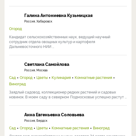
Галина Антониевна Кузьмицкая
Россия, Хабаровск
Огород
Кандидат сельскохозяйственных наук, ведущий научный
сотрудник отдела овощных культур и картофеля
Дальневосточного НИИ ...
Светлана Самойлова
Россия, Москва
Сад
Огород
Цветы
Кулинария
Комнатные растения
Виноград
Заядлый садовод, коллекционер редких растений и садовых
новинок. В моем саду в северном Подмосковье успешно растут ...
Анна Евгеньевна Соловьева
Россия, Бердск
Сад
Огород
Цветы
Комнатные растения
Виноград
Доктор сельскохозяйственных наук, соавтор 24 сорта земляники,