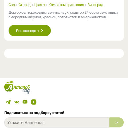
преобразует родительский участок (12 соток), совмещая ...
Галина Антониевна Кузьмицкая
Россия, Хабаровск
Огород
Кандидат сельскохозяйственных наук, ведущий научный
сотрудник отдела овощных культур и картофеля
Дальневосточного НИИ ...
Светлана Самойлова
Россия, Москва
Сад
Огород
Цветы
Кулинария
Комнатные растения
Виноград
Заядлый садовод, коллекционер редких растений и садовых
новинок. В моем саду в северном Подмосковье успешно растут ...
Анна Евгеньевна Соловьева
Россия, Бердск
Сад
Огород
Цветы
Комнатные растения
Виноград