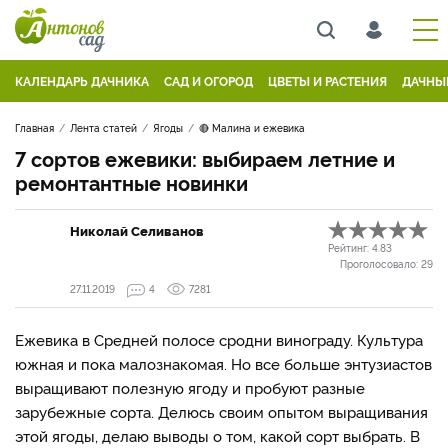
КАЛЕНДАРЬ ДАЧНИКА
САД И ОГОРОД
ЦВЕТЫ И РАСТЕНИЯ
ДАЧНЫ
Главная
Лента статей
Ягоды
🔴 Малина и ежевика
7 сортов ежевики: выбираем летние и
ремонтантные новинки
Николай Селиванов
Рейтинг:
4.83
Проголосовало:
29
27.11.2019
4
7281
Ежевика в Средней полосе сродни винограду. Культура
южная и пока малознакомая. Но все больше энтузиастов
выращивают полезную ягоду и пробуют разные
зарубежные сорта. Делюсь своим опытом выращивания
этой ягоды, делаю выводы о том, какой сорт выбрать. В