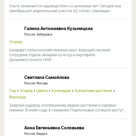
Ответить
0
Наши эксперты
Хромов Николай Владимирович
Россия, Мичуринск
Сад
Огород
Ландшафтный дизайн
Цветы
Комнатные растения
Виноград
Ученый-агроном с 30+ лет практики. Кандидат с.-х. наук, старший
научный сотрудник ФНЦ им. И.В. Мичурина, ...
Ольга Никонорова
Россия, Тольятти
Сад
Огород
Ландшафтный дизайн
Цветы
Строительство
Кулинария
Комнатные растения
Виноград
Пчеловодство
Ольга занимается садоводством со школьных лет. Сегодня она