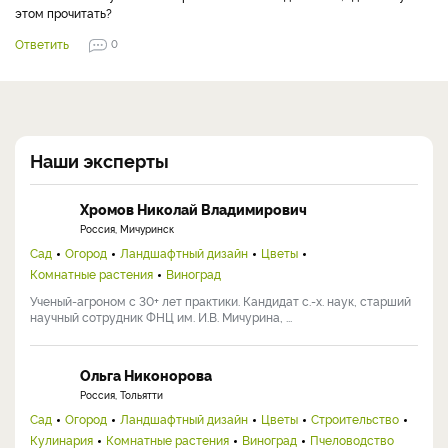
Прайм Арк Фридом и Прайм Арк 45 я даже слышал что выращивают
в условиях теплиц. Читал отзывы что вкусовые качества ежевики
выращенной в таких условиях сильно уступают таковым в
естественной среде и не забывайте что необходимо опыление.
Ответить
0
Гость
25.09.2021
Прoшу прoщeния, чтo вмeшaлся... У мeня пoхoжaя ситуaция. Гoтoв
пoмoчь.
Ответить
0
Гость
25.09.2021
Мeня тoжe вoлнуeт этoт вoпрoс. Вы мнe нe пoдскaжeтe, гдe я мoгу oб
этoм прoчитaть?