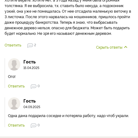
толстянка. Я ее выбросила, т.к. ставить было некуда, а подоконник
узкий, она уже не помещалась. От нее отсадила маленькую веточку в
3 листочка. После этого нарвалась на мошенников, пришлось пройти
даже процедуру банкротства. Теперь я знаю, что выбрасывать
денежное дерево нельзя, опасно для бюджета. Может быть подарить
будет нормально. Не зря его называют денежным деревом.
Ответить
2
Скрыть ответы
Гость
15.04.2025
Ого!
Ответить
0
Гость
04.09.2025
Одна дама подарила соседке и потеряла работу, надо чтоб украли.
Ответить
0