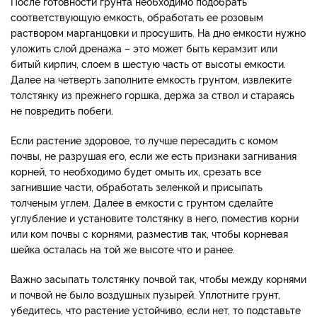
После готовности грунта необходимо подобрать
соответствующую емкость, обработать ее розовым
раствором марганцовки и просушить. На дно емкости нужно
уложить слой дренажа – это может быть керамзит или
битый кирпич, слоем в шестую часть от высоты емкости.
Далее на четверть заполните емкость грунтом, извлеките
толстянку из прежнего горшка, держа за ствол и стараясь
не повредить побеги.
Если растение здоровое, то лучше пересадить с комом
почвы, не разрушая его, если же есть признаки загнивания
корней, то необходимо будет омыть их, срезать все
загнившие части, обработать зеленкой и присыпать
толченым углем. Далее в емкости с грунтом сделайте
углубление и установите толстянку в него, поместив корни
или ком почвы с корнями, разместив так, чтобы корневая
шейка осталась на той же высоте что и ранее.
Важно засыпать толстянку почвой так, чтобы между корнями
и почвой не было воздушных пузырей. Уплотните грунт,
убедитесь, что растение устойчиво, если нет, то подставьте