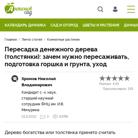
КАЛЕНДАРЬ ДАЧНИКА
САД И ОГОРОД
ЦВЕТЫ И РАСТЕНИЯ
ДАЧНЫ
Главная
Лента статей
Комнатные растения
Пересадка денежного дерева
(толстянки): зачем нужно пересаживать,
подготовка горшка и грунта, уход
Хромов Николай
Владимирович
Рейтинг:
4.63
Проголосовало:
255
Кандидат с.-х. наук,
старший научный
сотрудник ФНЦ им. И.В.
Мичурина
01.11.2022
3
63786
Дерево богатства или толстянка принято считать