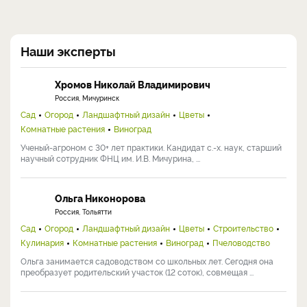
Наши эксперты
Хромов Николай Владимирович
Россия, Мичуринск
Сад
Огород
Ландшафтный дизайн
Цветы
Комнатные растения
Виноград
Ученый-агроном с 30+ лет практики. Кандидат с.-х. наук, старший
научный сотрудник ФНЦ им. И.В. Мичурина, ...
Ольга Никонорова
Россия, Тольятти
Сад
Огород
Ландшафтный дизайн
Цветы
Строительство
Кулинария
Комнатные растения
Виноград
Пчеловодство
Ольга занимается садоводством со школьных лет. Сегодня она
преобразует родительский участок (12 соток), совмещая ...