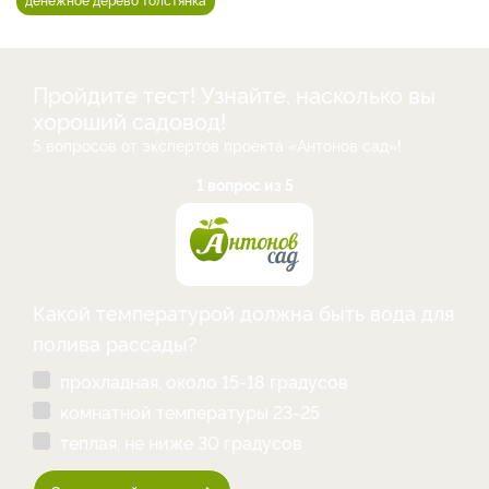
Пройдите тест! Узнайте, насколько вы
хороший садовод!
5 вопросов от экспертов проекта «Антонов сад»!
1 вопрос из 5
Какой температурой должна быть вода для
полива рассады?
прохладная, около 15-18 градусов
комнатной температуры 23-25
теплая, не ниже 30 градусов