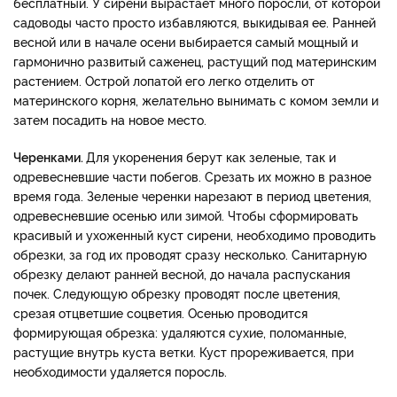
бесплатный. У сирени вырастает много поросли, от которой
садоводы часто просто избавляются, выкидывая ее. Ранней
весной или в начале осени выбирается самый мощный и
гармонично развитый саженец, растущий под материнским
растением. Острой лопатой его легко отделить от
материнского корня, желательно вынимать с комом земли и
затем посадить на новое место.
Черенками.
Для укоренения берут как зеленые, так и
одревесневшие части побегов. Срезать их можно в разное
время года. Зеленые черенки нарезают в период цветения,
одревесневшие осенью или зимой. Чтобы сформировать
красивый и ухоженный куст сирени, необходимо проводить
обрезки, за год их проводят сразу несколько. Санитарную
обрезку делают ранней весной, до начала распускания
почек. Следующую обрезку проводят после цветения,
срезая отцветшие соцветия. Осенью проводится
формирующая обрезка: удаляются сухие, поломанные,
растущие внутрь куста ветки. Куст прореживается, при
необходимости удаляется поросль.