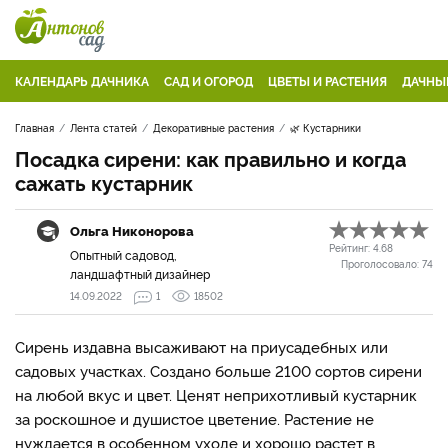
КАЛЕНДАРЬ ДАЧНИКА
САД И ОГОРОД
ЦВЕТЫ И РАСТЕНИЯ
ДАЧНЫ
Главная
Лента статей
Декоративные растения
🌿 Кустарники
Посадка сирени: как правильно и когда
сажать кустарник
Ольга Никонорова
Рейтинг:
4.68
Опытный садовод,
Проголосовало:
74
ландшафтный дизайнер
14.09.2022
1
18502
Сирень издавна высаживают на приусадебных или
садовых участках. Создано больше 2100 сортов сирени
на любой вкус и цвет. Ценят неприхотливый кустарник
за роскошное и душистое цветение. Растение не
нуждается в особенном уходе и хорошо растет в