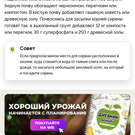
бедную почву обогащают черноземом, перегноем или
компостом. В кислую почву добавляют гашеную известь или
древесную золу. Почвосмесь для засыпки корней сирени
готовят так: в выкопанный грунт добавляют 12 кг компоста
или перегноя, 30 г суперфосфата и 250 г древесной золы.
Совет
Если предполагаемое место для сирени расположено в
низине, куда стекается вода от таяния снега или после
дождя, то насыпьте небольшой земляной холм, на который
и посадите сирень.