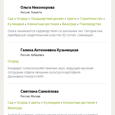
Ольга Никонорова
Россия, Тольятти
Сад
Огород
Ландшафтный дизайн
Цветы
Строительство
Кулинария
Комнатные растения
Виноград
Пчеловодство
Ольга занимается садоводством со школьных лет. Сегодня она
преобразует родительский участок (12 соток), совмещая ...
Галина Антониевна Кузьмицкая
Россия, Хабаровск
Огород
Кандидат сельскохозяйственных наук, ведущий научный
сотрудник отдела овощных культур и картофеля
Дальневосточного НИИ ...
Светлана Самойлова
Россия, Москва
Сад
Огород
Цветы
Кулинария
Комнатные растения
Виноград
Заядлый садовод, коллекционер редких растений и садовых