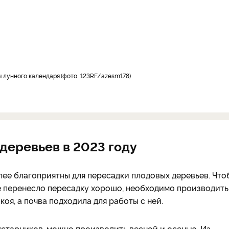
ы лунного календаря
фото 123RF/azesm178
деревьев в 2023 году
лее благоприятны для пересадки плодовых деревьев. Что
е перенесло пересадку хорошо, необходимо производить
коя, а почва подходила для работы с ней.
 кустарников, можно производить весной и осенью. Из