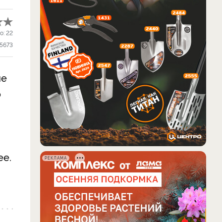
о:
22
5673
ие
о
ее.
РЕКЛАМА