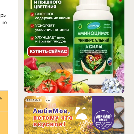
я
брь
 не
е
РЕКЛАМА