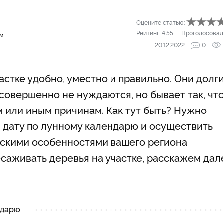
Оцените статью:
Рейтинг:
4.55
Проголосовал
м.
20.12.2022
0
стке удобно, уместно и правильно. Они долг
 совершенно не нуждаются, но бывает так, чт
м или иным причинам. Как тут быть? Нужно
 дату по лунному календарю и осуществить
ескими особенностями вашего региона
есаживать деревья на участке, расскажем дал
ндарю