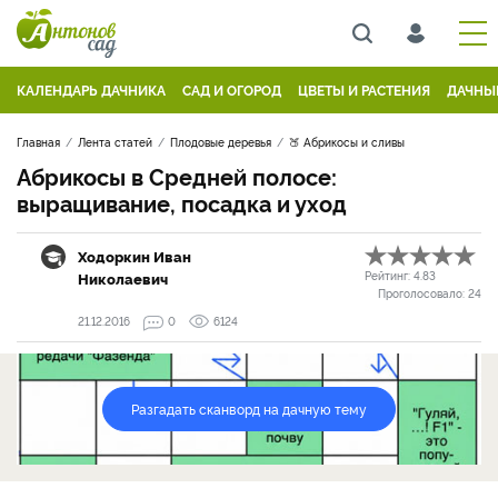
КАЛЕНДАРЬ ДАЧНИКА
САД И ОГОРОД
ЦВЕТЫ И РАСТЕНИЯ
ДАЧНЫ
Главная
Лента статей
Плодовые деревья
🍑 Абрикосы и сливы
Абрикосы в Средней полосе:
выращивание, посадка и уход
Ходоркин Иван
Николаевич
Рейтинг:
4.83
Проголосовало:
24
21.12.2016
0
6124
Разгадать сканворд на дачную тему