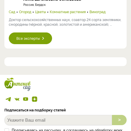
Сад
Огород
Цветы
Кулинария
Комнатные растения
Виноград
Заядлый садовод, коллекционер редких растений и садовых
новинок. В моем саду в северном Подмосковье успешно растут ...
Анна Евгеньевна Соловьева
Россия, Бердск
Сад
Огород
Цветы
Комнатные растения
Виноград
Доктор сельскохозяйственных наук, соавтор 24 сорта земляники,
смородины (чёрной, красной, золотистой и американской), ...
Все эксперты