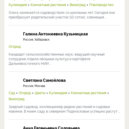
Ученый-агроном с 30+ лет практики. Кандидат с.-х. наук, старший
научный сотрудник ФНЦ им. И.В. Мичурина, ...
Ольга Никонорова
Россия, Тольятти
Сад
Огород
Ландшафтный дизайн
Цветы
Строительство
Кулинария
Комнатные растения
Виноград
Пчеловодство
Ольга занимается садоводством со школьных лет. Сегодня она
преобразует родительский участок (12 соток), совмещая ...
Галина Антониевна Кузьмицкая
Россия, Хабаровск
Огород
Кандидат сельскохозяйственных наук, ведущий научный
сотрудник отдела овощных культур и картофеля
Дальневосточного НИИ ...
Светлана Самойлова
Россия, Москва