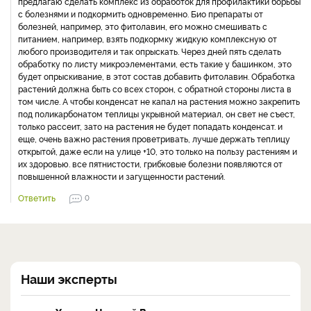
предлагаю сделать комплекс из обработок для профилактики борьбы
с болезнями и подкормить одновременно. Био препараты от
болезней, например, это фитолавин, его можно смешивать с
питанием, например, взять подкормку жидкую комплексную от
любого производителя и так опрыскать. Через дней пять сделать
обработку по листу микроэлементами, есть такие у башинком, это
будет опрыскивание, в этот состав добавить фитолавин. Обработка
растений должна быть со всех сторон, с обратной стороны листа в
том числе. А чтобы конденсат не капал на растения можно закрепить
под поликарбонатом теплицы укрывной материал, он свет не съест,
только рассеит, зато на растения не будет попадать конденсат. и
еще, очень важно растения проветривать, лучше держать теплицу
открытой, даже если на улице +10, это только на пользу растениям и
их здоровью. все пятнистости, грибковые болезни появляются от
повышенной влажности и загущенности растений.
Ответить
0
Наши эксперты