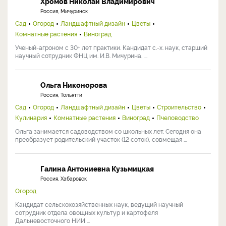
Хромов Николай Владимирович
Россия, Мичуринск
Сад
Огород
Ландшафтный дизайн
Цветы
Комнатные растения
Виноград
Ученый-агроном с 30+ лет практики. Кандидат с.-х. наук, старший
научный сотрудник ФНЦ им. И.В. Мичурина, ...
Ольга Никонорова
Россия, Тольятти
Сад
Огород
Ландшафтный дизайн
Цветы
Строительство
Кулинария
Комнатные растения
Виноград
Пчеловодство
Ольга занимается садоводством со школьных лет. Сегодня она
преобразует родительский участок (12 соток), совмещая ...
Галина Антониевна Кузьмицкая
Россия, Хабаровск
Огород
Кандидат сельскохозяйственных наук, ведущий научный
сотрудник отдела овощных культур и картофеля
Дальневосточного НИИ ...