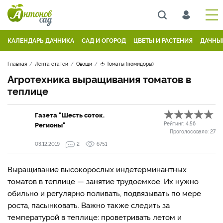
КАЛЕНДАРЬ ДАЧНИКА
САД И ОГОРОД
ЦВЕТЫ И РАСТЕНИЯ
ДАЧНЫ
Главная
Лента статей
Овощи
🍅 Томаты (помидоры)
Агротехника выращивания томатов в
теплице
Газета "Шесть соток.
Регионы"
Рейтинг:
4.56
Проголосовало:
27
03.12.2019
2
6751
Выращивание высокорослых индетерминантных
томатов в теплице — занятие трудоемкое. Их нужно
обильно и регулярно поливать, подвязывать по мере
роста, пасынковать. Важно также следить за
температурой в теплице: проветривать летом и