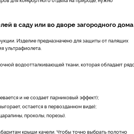
ров для комфортного отдыха на природе, нужно
лей в саду или во дворе загородного дома
рукции. Изделие предназначено для защиты от палящих
ия ультрафиолета.
рочной водоотталкивающей ткани, которая обладает ряд
евается и не создает парниковый эффект);
выгорает, остается в первозданном виде);
арапины, проколы, порезы).
абаритам крыши качели. Чтобы точно выбрать полотно