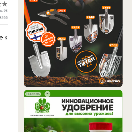
о:
93
3266
е к
РЕКЛАМА