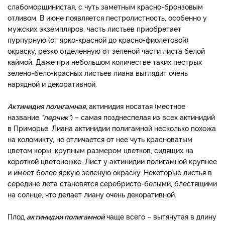
слабоморщинистая, с чуть заметным красно-бронзовым
отливом. В июне появляется пестролистность, особенно у
мужских экземпляров, часть листьев приобретает
пурпурную (от ярко-красной до красно-фиолетовой)
окраску, резко отделенную от зеленой части листа белой
каймой. Даже при небольшом количестве таких пестрых
зелено-бело-красных листьев лиана выглядит очень
нарядной и декоративной.
Актинидия полигамная,
актинидия носатая (местное
название
"перчик"
) – самая позднеспелая из всех актинидий
в Приморье. Лиана актинидии полигамной несколько похожа
на коломикту, но отличается от нее чуть красноватым
цветом коры, крупным размером цветков, сидящих на
короткой цветоножке. Лист у актинидии полигамной крупнее
и имеет более яркую зеленую окраску. Некоторые листья в
середине лета становятся серебристо-белыми, блестящими
на солнце, что делает лиану очень декоративной.
Плод
актинидии полигамной
чаще всего – вытянутая в длину