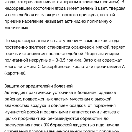
ягода, которая оканчивается черным клювиком (носиком). В
недозревшем состоянии ягода имеет зеленый цвет, твердая
и несъедобная из-за жгуче-горького привкуса, по этой
причине население называет актинидию полигамную
«перчиком».
По мере созревания и с наступлением заморозков ягода
постепенно желтеет, становится оранжевой, мягкой, теряет
горечь и становится вполне съедобной. Ягоды актинидии
полигамной некрупные – 3-3,5 грамма. Зато они содержат
много витамина С (аскорбиновая кислота) и провитамина А
(каротина).
Защита от вредителей и болезней
Актинидия практически устойчива к болезням, однако в
районах, подверженных частым муссонам с высокой
влажностью воздуха и обилием осадков, от поражения
мучнистой росой и различными пятнистостями листьев с
целью профилактики рекомендуются обработки: до
распускания почек 3% бордоской жидкостью и до начала
созревания плодов кальцинированной содой с порошком