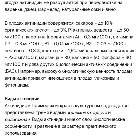
ягодах актинидии, не разрушается при переработке на
варенье, джем, мармелад, натуральные соки и вино.
В плодах актинидии содержится: сахаров – до 10%,
органических кислот – до 3%, Р-активных веществ – до 50
мг/100 г, каротина (провитамин А) – 0,3 мг/100 г, витамина
РР – 0,3 мг/100 г, В1 – 0,04 мг/100 г, В2 – 0,03 мг/100 г,
пектинов – 0,8 %, клетчатки – 1,5%, минеральных солей калия
– 230 мг/100 г, марганца – 30, кальция – 50, фосфора – 30
мг/100 г и ряда других биологически активных соединений
(БАС). Например, высокую биологическую ценность плодам
актинидии придают имеющиеся в плодах гликозиды и
фитонциды.
Виды актинидии
Актинидия в Приморском крае в культурном садоводстве
представлена тремя видами:
коломикта
,
аргута
и
полигамная
. Виды актинидии имеют свои биологические
особенности и различие в характере практического
использования.