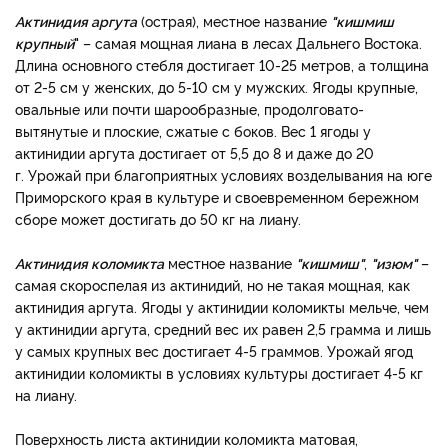
Актинидия аргута
(острая), местное название
"кишмиш
крупный
"
– самая мощная лиана в лесах Дальнего Востока.
Длина основного стебля достигает 10-25 метров, а толщина
от 2-5 см у женских, до 5-10 см у мужских. Ягоды крупные,
овальные или почти шарообразные, продолговато-
вытянутые и плоские, сжатые с боков. Вес 1 ягоды у
актинидии аргута достигает от 5,5 до 8 и даже до 20
г. Урожай при благоприятных условиях возделывания на юге
Приморского края в культуре и своевременном бережном
сборе может достигать до 50 кг на лиану.
Актинидия коломикта
местное название
"кишмиш"
,
"изюм"
–
самая скороспелая из актинидий, но не такая мощная, как
актинидия аргута. Ягоды у актинидии коломикты мельче, чем
у актинидии аргута, средний вес их равен 2,5 грамма и лишь
у самых крупных вес достигает 4-5 граммов. Урожай ягод
актинидии коломикты в условиях культуры достигает 4-5 кг
на лиану.
Поверхность листа актинидии коломикта матовая,