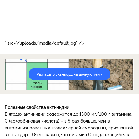
plod.jpg
" src="/uploads/media/default.jpg" />
Разгадать сканворд на дачную тему
Полезные свойства актинидии
В ягодах актинидии содержится до 1500 мг/100 г витамина
С (аскорбиновая кислота) – в 5 раз больше, чем в
витаминизированных ягодах черной смородины, признанной
за стандарт. Очень важно, что витамин С, содержащийся в