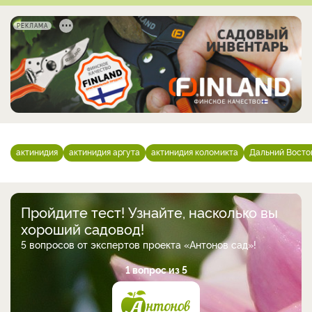
РЕКЛАМА
актинидия
актинидия аргута
актинидия коломикта
Дальний Восто
Пройдите тест! Узнайте, насколько вы
хороший садовод!
5 вопросов от экспертов проекта «Антонов сад»!
1 вопрос из 5