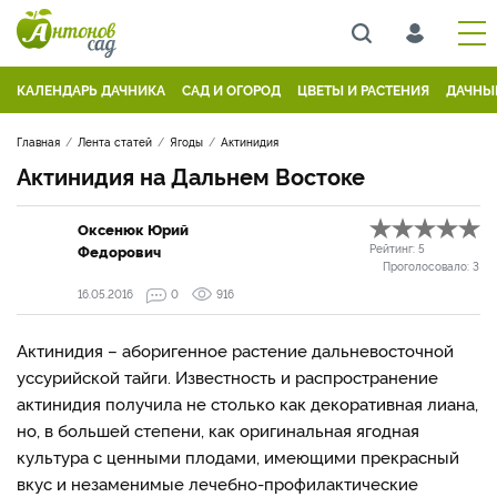
КАЛЕНДАРЬ ДАЧНИКА
САД И ОГОРОД
ЦВЕТЫ И РАСТЕНИЯ
ДАЧНЫ
Главная
Лента статей
Ягоды
Актинидия
Актинидия на Дальнем Востоке
Оксенюк Юрий
Федорович
Рейтинг:
5
Проголосовало:
3
16.05.2016
0
916
Актинидия – аборигенное растение дальневосточной
уссурийской тайги. Известность и распространение
актинидия получила не столько как декоративная лиана,
но, в большей степени, как оригинальная ягодная
культура с ценными плодами, имеющими прекрасный
вкус и незаменимые лечебно-профилактические