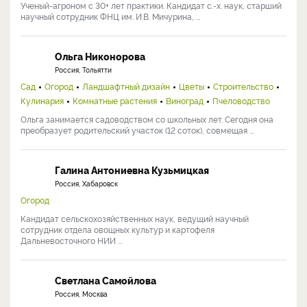
Ученый-агроном с 30+ лет практики. Кандидат с.-х. наук, старший
научный сотрудник ФНЦ им. И.В. Мичурина, ...
Ольга Никонорова
Россия, Тольятти
Сад
Огород
Ландшафтный дизайн
Цветы
Строительство
Кулинария
Комнатные растения
Виноград
Пчеловодство
Ольга занимается садоводством со школьных лет. Сегодня она
преобразует родительский участок (12 соток), совмещая ...
Галина Антониевна Кузьмицкая
Россия, Хабаровск
Огород
Кандидат сельскохозяйственных наук, ведущий научный
сотрудник отдела овощных культур и картофеля
Дальневосточного НИИ ...
Светлана Самойлова
Россия, Москва