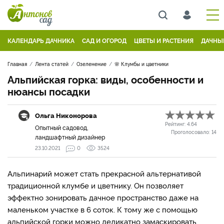
КАЛЕНДАРЬ ДАЧНИКА
САД И ОГОРОД
ЦВЕТЫ И РАСТЕНИЯ
ДАЧНЫ
Главная
Лента статей
Озеленение
🌸 Клумбы и цветники
Альпийская горка: виды, особенности и
нюансы посадки
Ольга Никонорова
Рейтинг:
4.64
Опытный садовод,
Проголосовало:
14
ландшафтный дизайнер
23.10.2021
0
3524
Альпинарий может стать прекрасной альтернативой
традиционной клумбе и цветнику. Он позволяет
эффектно зонировать дачное пространство даже на
маленьком участке в 6 соток. К тому же с помощью
альпийской горки можно деликатно замаскировать