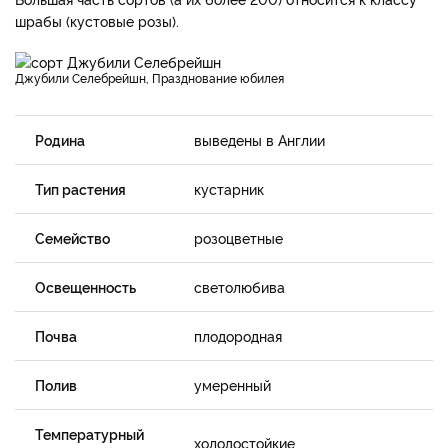
шрабы (кустовые розы).
Джубили Селебрейшн, Празднование юбилея
Родина
выведены в Англии
Тип растения
кустарник
Семейство
розоцветные
Освещенность
светолюбива
Почва
плодородная
Полив
умеренный
Температурный
холодостойкие