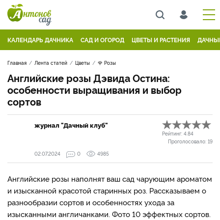
КАЛЕНДАРЬ ДАЧНИКА
САД И ОГОРОД
ЦВЕТЫ И РАСТЕНИЯ
ДАЧНЫ
Главная
Лента статей
Цветы
🌹 Розы
Английские розы Дэвида Остина:
особенности выращивания и выбор
сортов
журнал "Дачный клуб"
Рейтинг:
4.84
Проголосовало:
19
02.07.2024
0
4985
Английские розы наполнят ваш сад чарующим ароматом
и изысканной красотой старинных роз. Рассказываем о
разнообразии сортов и особенностях ухода за
изысканными англичанками. Фото 10 эффектных сортов.