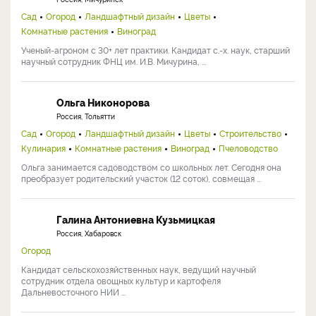
Сад
Огород
Ландшафтный дизайн
Цветы
Комнатные растения
Виноград
Ученый-агроном с 30+ лет практики. Кандидат с.-х. наук, старший
научный сотрудник ФНЦ им. И.В. Мичурина, ...
Ольга Никонорова
Россия, Тольятти
Сад
Огород
Ландшафтный дизайн
Цветы
Строительство
Кулинария
Комнатные растения
Виноград
Пчеловодство
Ольга занимается садоводством со школьных лет. Сегодня она
преобразует родительский участок (12 соток), совмещая ...
Галина Антониевна Кузьмицкая
Россия, Хабаровск
Огород
Кандидат сельскохозяйственных наук, ведущий научный
сотрудник отдела овощных культур и картофеля
Дальневосточного НИИ ...