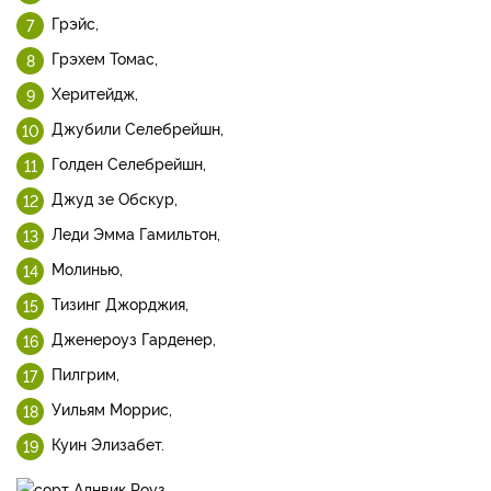
Грэйс,
Грэхем Томас,
Херитейдж,
Джубили Селебрейшн,
Голден Селебрейшн,
Джуд зе Обскур,
Леди Эмма Гамильтон,
Молинью,
Тизинг Джорджия,
Дженероуз Гарденер,
Пилгрим,
Уильям Моррис,
Куин Элизабет.