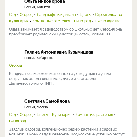
Ольга Никонорова
Россия, Тольятти
Сад
Огород
Ландшафтный дизайн
Цветы
Строительство
Кулинария
Комнатные растения
Виноград
Пчеловодство
Ольга занимается садоводством со школьных лет. Сегодня она
преобразует родительский участок (12 соток), совмещая ...
Галина Антониевна Кузьмицкая
Россия, Хабаровск
Огород
Кандидат сельскохозяйственных наук, ведущий научный
сотрудник отдела овощных культур и картофеля
Дальневосточного НИИ ...
Светлана Самойлова
Россия, Москва
Сад
Огород
Цветы
Кулинария
Комнатные растения
Виноград
Заядлый садовод, коллекционер редких растений и садовых
новинок. В моем саду в северном Подмосковье успешно растут ...