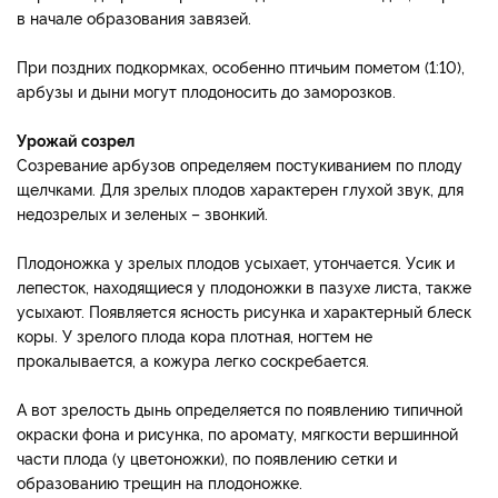
в начале образования завязей.
При поздних подкормках, особенно птичьим пометом (1:10),
арбузы и дыни могут плодоносить до заморозков.
Урожай созрел
Созревание арбузов определяем постукиванием по плоду
щелчками. Для зрелых плодов характерен глухой звук, для
недозрелых и зеленых – звонкий.
Плодоножка у зрелых плодов усыхает, утончается. Усик и
лепесток, находящиеся у плодоножки в пазухе листа, также
усыхают. Появляется ясность рисунка и характерный блеск
коры. У зрелого плода кора плотная, ногтем не
прокалывается, а кожура легко соскребается.
А вот зрелость дынь определяется по появлению типичной
окраски фона и рисунка, по аромату, мягкости вершинной
части плода (у цветоножки), по появлению сетки и
образованию трещин на плодоножке.