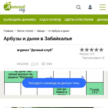
КАЛЕНДАРЬ ДАЧНИКА
САД И ОГОРОД
ЦВЕТЫ И РАСТЕНИЯ
ДАЧНЫ
Главная
Лента статей
Овощи
🍉 Арбузы и дыни
Арбузы и дыни в Забайкалье
журнал "Дачный клуб"
Рейтинг:
4.77
Проголосовало:
13
06.11.2015
0
3461
Разгадать сканворд на дачную тему