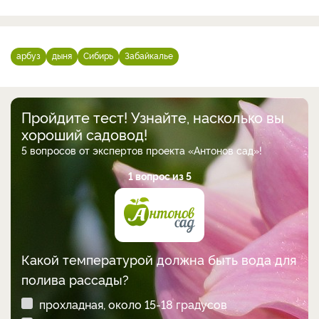
арбуз
дыня
Сибирь
Забайкалье
Пройдите тест! Узнайте, насколько вы
хороший садовод!
5 вопросов от экспертов проекта «Антонов сад»!
1 вопрос из 5
Какой температурой должна быть вода для
полива рассады?
прохладная, около 15-18 градусов