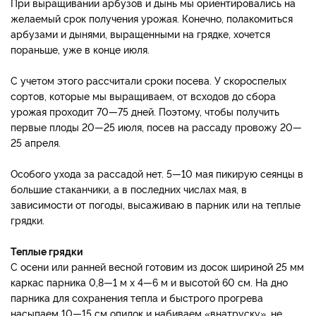
При выращивании арбузов и дынь мы ориентировались на
желаемый срок получения урожая. Конечно, полакомиться
арбузами и дынями, выращенными на грядке, хочется
пораньше, уже в конце июля.
С учетом этого рассчитали сроки посева. У скороспелых
сортов, которые мы выращиваем, от всходов до сбора
урожая проходит 70—75 дней. Поэтому, чтобы получить
первые плоды 20—25 июля, посев на рассаду провожу 20—
25 апреля.
Особого ухода за рассадой нет. 5—10 мая пикирую сеянцы в
большие стаканчики, а в последних числах мая, в
зависимости от погоды, высаживаю в парник или на теплые
грядки.
Теплые грядки
С осени или ранней весной готовим из досок шириной 25 мм
каркас парника 0,8—1 м х 4—6 м и высотой 60 см. На дно
парника для сохранения тепла и быстрого прогрева
насыпаем 10—15 см опилок и набиваем «внатруску», не