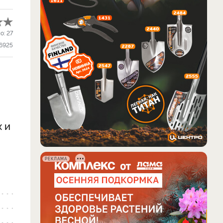
о:
27
6925
 и
РЕКЛАМА