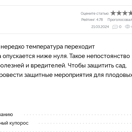
Оцените статью:
Рейтинг:
4.78
Проголосовал
21.03.2024
0
 нередко температура переходит
 опускается ниже нуля. Такое непостоянство
олезней и вредителей. Чтобы защитить сад,
провести защитные мероприятия для плодовых
ванию
зный купорос