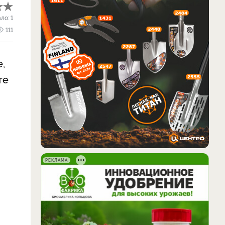
ало:
1
111
,
те
РЕКЛАМА