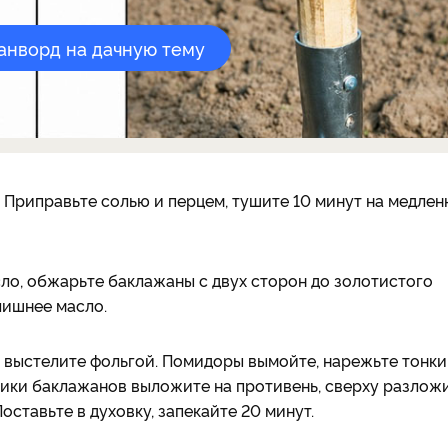
канворд на дачную тему
 Приправьте солью и перцем, тушите 10 минут на медле
ло, обжарьте баклажаны с двух сторон до золотистого
лишнее масло.
ь выстелите фольгой. Помидоры вымойте, нарежьте тонк
тики баклажанов выложите на противень, сверху разлож
ставьте в духовку, запекайте 20 минут.