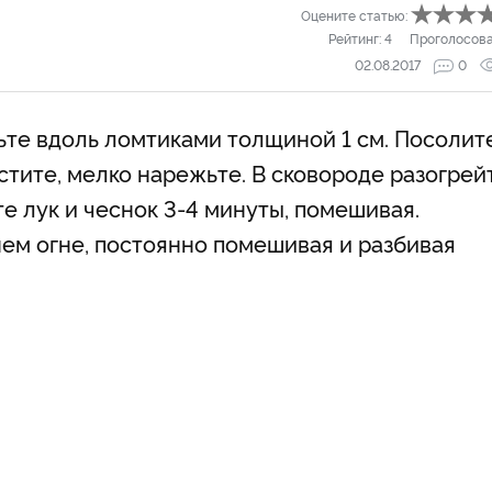
Оцените статью:
Рейтинг:
4
Проголосов
02.08.2017
0
те вдоль ломтиками толщиной 1 см. Посолите
истите, мелко нарежьте. В сковороде разогрей
йте лук и чеснок 3-4 минуты, помешивая.
ем огне, постоянно помешивая и разбивая