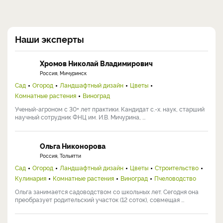
Наши эксперты
Хромов Николай Владимирович
Россия, Мичуринск
Сад
Огород
Ландшафтный дизайн
Цветы
Комнатные растения
Виноград
Ученый-агроном с 30+ лет практики. Кандидат с.-х. наук, старший
научный сотрудник ФНЦ им. И.В. Мичурина, ...
Ольга Никонорова
Россия, Тольятти
Сад
Огород
Ландшафтный дизайн
Цветы
Строительство
Кулинария
Комнатные растения
Виноград
Пчеловодство
Ольга занимается садоводством со школьных лет. Сегодня она
преобразует родительский участок (12 соток), совмещая ...