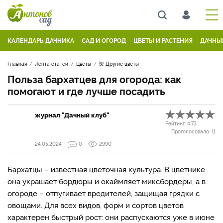
КАЛЕНДАРЬ ДАЧНИКА
САД И ОГОРОД
ЦВЕТЫ И РАСТЕНИЯ
ДАЧНЫ
Главная
Лента статей
Цветы
🌺 Другие цветы
Польза бархатцев для огорода: как
помогают и где лучше посадить
журнал "Дачный клуб"
Рейтинг:
4.73
Проголосовало:
11
24.05.2024
0
2990
Бархатцы – известная цветочная культура. В цветнике
она украшает бордюры и окаймляет миксбордеры, а в
огороде – отпугивает вредителей, защищая грядки с
овощами. Для всех видов, форм и сортов цветов
характерен быстрый рост: они распускаются уже в июне