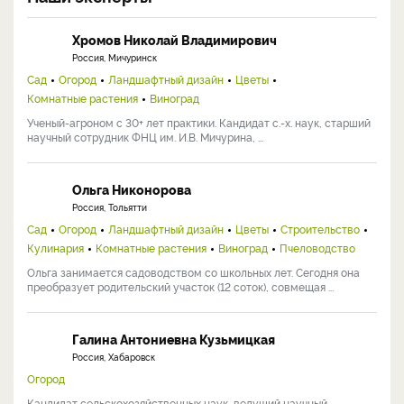
Хромов Николай Владимирович
Россия, Мичуринск
Сад
Огород
Ландшафтный дизайн
Цветы
Комнатные растения
Виноград
Ученый-агроном с 30+ лет практики. Кандидат с.-х. наук, старший
научный сотрудник ФНЦ им. И.В. Мичурина, ...
Ольга Никонорова
Россия, Тольятти
Сад
Огород
Ландшафтный дизайн
Цветы
Строительство
Кулинария
Комнатные растения
Виноград
Пчеловодство
Ольга занимается садоводством со школьных лет. Сегодня она
преобразует родительский участок (12 соток), совмещая ...
Галина Антониевна Кузьмицкая
Россия, Хабаровск
Огород
Кандидат сельскохозяйственных наук, ведущий научный