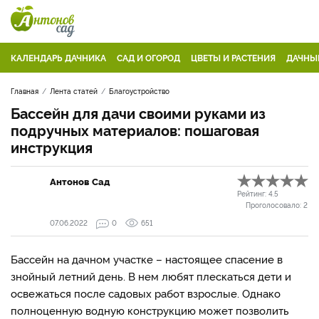
КАЛЕНДАРЬ ДАЧНИКА
САД И ОГОРОД
ЦВЕТЫ И РАСТЕНИЯ
ДАЧНЫ
Главная
Лента статей
Благоустройство
Бассейн для дачи своими руками из
подручных материалов: пошаговая
инструкция
Антонов Сад
Рейтинг:
4.5
Проголосовало:
2
07.06.2022
0
651
Бассейн на дачном участке – настоящее спасение в
знойный летний день. В нем любят плескаться дети и
освежаться после садовых работ взрослые. Однако
полноценную водную конструкцию может позволить