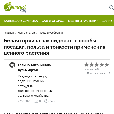
КАЛЕНДАРЬ ДАЧНИКА
САД И ОГОРОД
ЦВЕТЫ И РАСТЕНИЯ
ДАЧНЫ
Главная
Лента статей
Почва и удобрения
Белая горчица как сидерат: способы
посадки, польза и тонкости применения
ценного растения
Галина Антониевна
Кузьмицкая
Рейтинг:
4.85
Проголосовало:
13
Кандидат с.-х. наук,
ведущий научный
сотрудник
Дальневосточного НИИ
сельского хозяйства
27.08.2021
0
3467
Всем известен тот факт, что одновременно со сбором