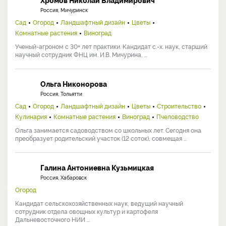
Хромов Николай Владимирович
Россия, Мичуринск
Сад
Огород
Ландшафтный дизайн
Цветы
Комнатные растения
Виноград
Ученый-агроном с 30+ лет практики. Кандидат с.-х. наук, старший
научный сотрудник ФНЦ им. И.В. Мичурина, ...
Ольга Никонорова
Россия, Тольятти
Сад
Огород
Ландшафтный дизайн
Цветы
Строительство
Кулинария
Комнатные растения
Виноград
Пчеловодство
Ольга занимается садоводством со школьных лет. Сегодня она
преобразует родительский участок (12 соток), совмещая ...
Галина Антониевна Кузьмицкая
Россия, Хабаровск
Огород
Кандидат сельскохозяйственных наук, ведущий научный
сотрудник отдела овощных культур и картофеля
Дальневосточного НИИ ...