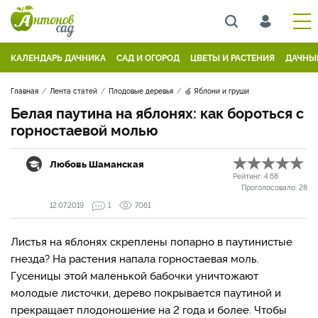
КАЛЕНДАРЬ ДАЧНИКА
САД И ОГОРОД
ЦВЕТЫ И РАСТЕНИЯ
ДАЧНЫ
Главная
Лента статей
Плодовые деревья
🍏 Яблони и груши
Белая паутина на яблонях: как бороться с
горностаевой молью
Любовь Шаманская
Рейтинг:
4.68
Проголосовало:
28
12.07.2019
1
7061
Листья на яблонях скреплены попарно в паутинистые
гнезда? На растения напала горностаевая моль.
Гусеницы этой маленькой бабочки уничтожают
молодые листочки, дерево покрывается паутиной и
прекращает плодоношение на 2 года и более. Чтобы