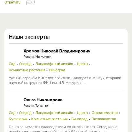
Ответить
0
Наши эксперты
Хромов Николай Владимирович
Россия, Мичуринск
Сад
Огород
Ландшафтный дизайн
Цветы
Комнатные растения
Виноград
Ученый-агроном с 30+ лет практики. Кандидат с.-х. наук, старший
научный сотрудник ФНЦ им. И.В. Мичурина, ...
Ольга Никонорова
Россия, Тольятти
Сад
Огород
Ландшафтный дизайн
Цветы
Строительство
Кулинария
Комнатные растения
Виноград
Пчеловодство
Ольга занимается садоводством со школьных лет. Сегодня она
преобразует родительский участок (12 соток), совмещая ...