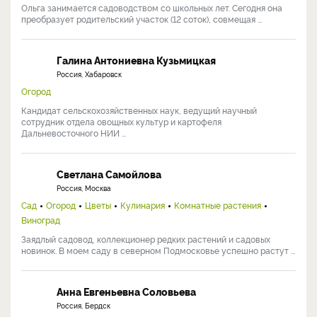
Ольга занимается садоводством со школьных лет. Сегодня она
преобразует родительский участок (12 соток), совмещая ...
Галина Антониевна Кузьмицкая
Россия, Хабаровск
Огород
Кандидат сельскохозяйственных наук, ведущий научный
сотрудник отдела овощных культур и картофеля
Дальневосточного НИИ ...
Светлана Самойлова
Россия, Москва
Сад
Огород
Цветы
Кулинария
Комнатные растения
Виноград
Заядлый садовод, коллекционер редких растений и садовых
новинок. В моем саду в северном Подмосковье успешно растут ...
Анна Евгеньевна Соловьева
Россия, Бердск