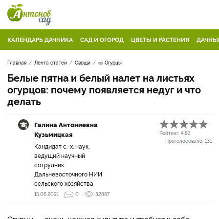
КАЛЕНДАРЬ ДАЧНИКА
САД И ОГОРОД
ЦВЕТЫ И РАСТЕНИЯ
ДАЧНЫ
Главная
Лента статей
Овощи
🥒 Огурцы
Белые пятна и белый налет на листьях
огурцов: почему появляется недуг и что
делать
Галина Антониевна
Кузьмицкая
Рейтинг:
4.63
Проголосовало:
131
Кандидат с.-х. наук,
ведущий научный
сотрудник
Дальневосточного НИИ
сельского хозяйства
15.06.2021
0
32887
Огурцы — очень нежная культура и требует к себе