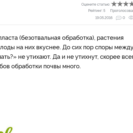
Оцените статью:
Рейтинг:
5
Проголосова
19.05.2016
0
пласта (безотвальная обработка), растения
лоды на них вкуснее. До сих пор споры межд
ть?» не утихают. Да и не утихнут, скорее все
бов обработки почвы много.