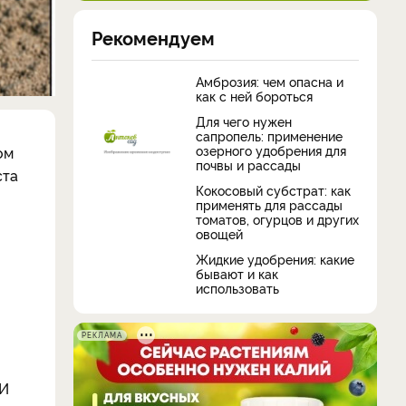
Рекомендуем
Амброзия: чем опасна и
как с ней бороться
Для чего нужен
сапропель: применение
озерного удобрения для
ом
почвы и рассады
ста
Кокосовый субстрат: как
применять для рассады
томатов, огурцов и других
овощей
Жидкие удобрения: какие
бывают и как
использовать
РЕКЛАМА
 И