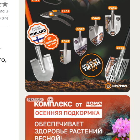
ло:
3
391
у
го,
РЕКЛАМА