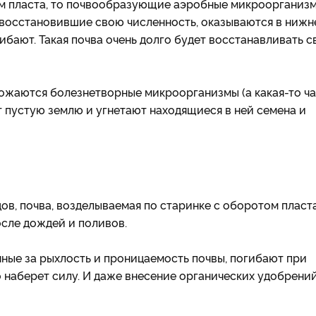
том пласта, то почвообразующие аэробные микроорганиз
е восстановившие свою численность, оказываются в нижн
огибают. Такая почва очень долго будет восстанавливать с
ножаются болезнетворные микроорганизмы (а какая-то ча
т пустую землю и угнетают находящиеся в ней семена и
ов, почва, возделываемая по старинке с оборотом пласта
осле дождей и поливов.
ые за рыхлость и проницаемость почвы, погибают при
о наберет силу. И даже внесение органических удобрени