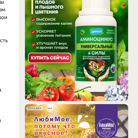
мы
ем
вои
сть
,
РЕКЛАМА
й