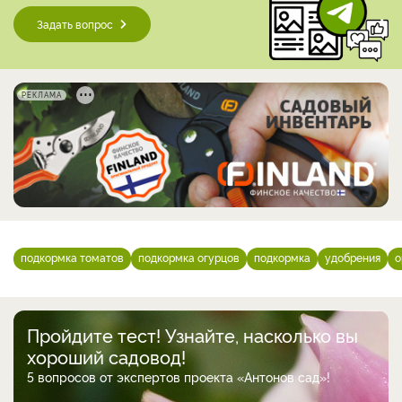
Задать вопрос
РЕКЛАМА
подкормка томатов
подкормка огурцов
подкормка
удобрения
о
Пройдите тест! Узнайте, насколько вы
хороший садовод!
5 вопросов от экспертов проекта «Антонов сад»!