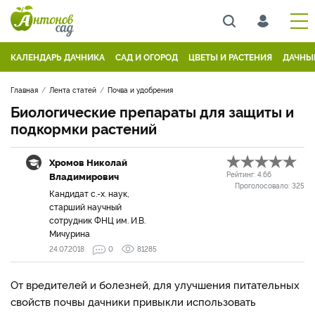
КАЛЕНДАРЬ ДАЧНИКА
САД И ОГОРОД
ЦВЕТЫ И РАСТЕНИЯ
ДАЧНЫ
Главная
Лента статей
Почва и удобрения
Биологические препараты для защиты и
подкормки растений
Хромов Николай
Владимирович
Рейтинг:
4.66
Проголосовало:
325
Кандидат с.-х. наук,
старший научный
сотрудник ФНЦ им. И.В.
Мичурина
24.07.2018
0
81285
От вредителей и болезней, для улучшения питательных
свойств почвы дачники привыкли использовать