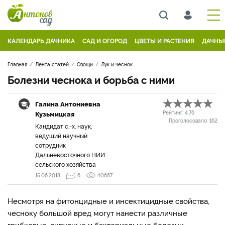
КАЛЕНДАРЬ ДАЧНИКА
САД И ОГОРОД
ЦВЕТЫ И РАСТЕНИЯ
ДАЧНЫ
Главная
Лента статей
Овощи
Лук и чеснок
Болезни чеснока и борьба с ними
Галина Антониевна
Кузьмицкая
Рейтинг:
4.76
Проголосовало:
162
Кандидат с.-х. наук,
ведущий научный
сотрудник
Дальневосточного НИИ
сельского хозяйства
15.06.2018
6
40667
Несмотря на фитонцидные и инсектицидные свойства,
чесноку большой вред могут нанести различные
грибковые, вирусные и бактериальные болезни.