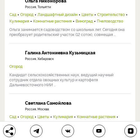
Ольга Никонорова
Россия, Тольятти
Сад
Огород
Ландшафтный дизайн
Цветы
Строительство
Кулинария
Комнатные растения
Виноград
Пчеловодство
Ольга занимается садоводством со школьных лет. Сегодня она
преобразует родительский участок (12 соток), совмещая ...
Галина Антониевна Кузьмицкая
Россия, Хабаровск
Огород
Кандидат сельскохозяйственных наук, ведущий научный
сотрудник отдела овощных культур и картофеля
Дальневосточного НИИ ...
Светлана Самойлова
Россия, Москва
Сад
Огород
Цветы
Кулинария
Комнатные растения
Виноград
Заядлый садовод, коллекционер редких растений и садовых
новинок. В моем саду в северном Подмосковье успешно растут ...