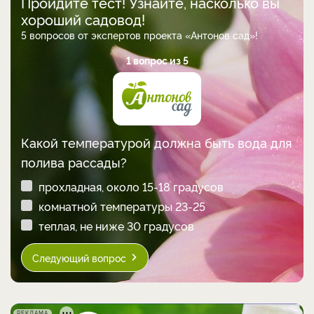
Пройдите тест! Узнайте, насколько вы
хороший садовод!
5 вопросов от экспертов проекта «Антонов сад»!
1 вопрос из 5
Какой температурой должна быть вода для
полива рассады?
прохладная, около 15-18 градусов
комнатной температуры 23-25
теплая, не ниже 30 градусов
Следующий вопрос
РЕКЛАМА