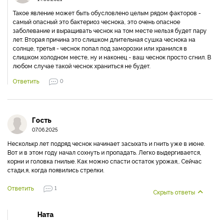
Такое явление может быть обусловлено целым рядом факторов -
самый опасный это бактериоз чеснока, это очень опасное
заболевание и выращивать чеснок на том месте нельзя будет пару
лет. Вторая причина это слишком длительная сушка чеснока на
солнце, третья - чеснок попал под заморозки или хранился в
слишком холодном месте, ну и наконец - ваш чеснок просто сгнил. В
любом случае такой чеснок храниться не будет.
Ответить
0
Гость
07.06.2025
Несколькр лет подряд чеснок начинает засыхать и гнить уже в июне.
Вот и в этом году начал сохнуть и пропадать. Легко выдергивается,
корни и головка гнилые. Как можно спасти остаток урожая,. Сейчас
стади,я, когда появились стрелки.
Ответить
1
Скрыть ответы
Ната