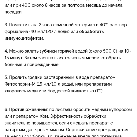
или при 40С около 8 часов за полтора месяца до начала
посадки.
3. Поместить на 2 часа семенной материал в 40% раствор
формалина (40 мл/120 л воды) или
обработать
иммуноцитофитом.
4. Можно
залить зубчики
горячей водой (около 500 С) на 10-
15 минут. Затем засыпать их толченым мелом, отобрать
больные и поврежденные.
5.
Пролить грядки
растворенным в воде препаратом
Фитоспорин-М (15 мл/10 л воды), или препаратами:
хлорокись меди или Бордоской жидкостью (1%).
6.
Против ржавчины
: по листьям оросить медным купоросом
или препаратом Хом. Эффективность обработки
значительно повышается, если смешать препарат с
натертым дегтярным мылом. Опрыскивание прекращается
за месяц до уборки, во избежание вреда для организма