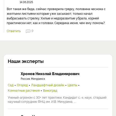
14.06.2025
Вот такая же беда, сейчас проверила грядку, половина чеснока с
желтыми листьями которые уже засыхают, только начал
выбрасывать стрелку. Хилые и недоразвитые убрала, корней
практически нет, как и головки. Середина июня, чем ему помочь?
Ответить
0
Наши эксперты
Хромов Николай Владимирович
Россия, Мичуринск
Сад
Огород
Ландшафтный дизайн
Цветы
Комнатные растения
Виноград
Ученый-агроном с 30+ лет практики. Кандидат с.-х. наук, старший
научный сотрудник ФНЦ им. И.В. Мичурина, ...