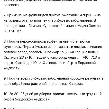
человека.
7. Применение
фунгицидов
против ржавчины: Алирин-Б на
начальных этапах появления грибковых заболеваний. В
последствии – Гамаир, Купроксат, Чемпион, Медян Экстра
350 SC, к.с.
8.
Против пероноспороза
эффективными считаются
фунгициды: Тирам (можно использовать и для замачивания
головок перед посевом), Поликарбоцин (40 г/10 л воды);
Оксихом (20 г/10 л воды), оксихлорид меди с.п. (40 г/10 л
воды), Картоцид (40 г/10 л воды) или 1% р-р Бордоской
жидкости.
9. Против всех грибковых заболеваний хорошие результаты
дает
обработка растений
препаратом Квадрис.
10. За 20–25 дней до уборки
оросить чесночные грядки
1%
р-ром бордоской жидкости.