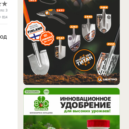
ло:
3
814
иод
РЕКЛАМА