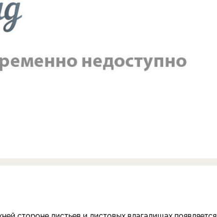
хней стороне листьев и листовых влагалищах появляется