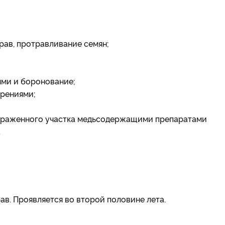
рав, протравливание семян;
ями и боронование;
брениями;
пораженного участка медьсодержащими препаратами
.
в. Проявляется во второй половине лета.