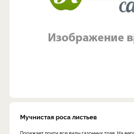
Мучнистая роса листьев
Поражает почти все виды газонных трав. На вер