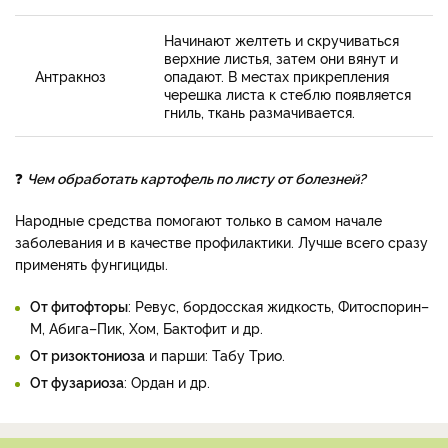
Начинают желтеть и скручиваться
верхние листья, затем они вянут и
Антракноз
опадают. В местах прикрепления
черешка листа к стеблю появляется
гниль, ткань размачивается.
❓
Чем обработать картофель по листу от болезней?
Народные средства помогают только в самом начале
заболевания и в качестве профилактики. Лучше всего сразу
применять фунгициды.
От фитофторы
: Ревус, бордосская жидкость, Фитоспорин–
М, Абига–Пик, Хом, Бактофит и др.
От ризоктониоза
и парши: Табу Трио.
От фузариоза
: Ордан и др.