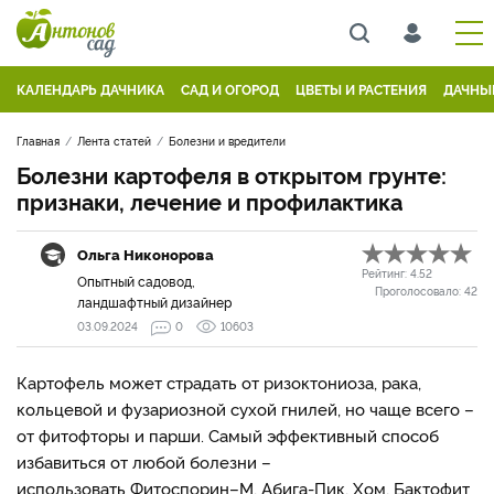
КАЛЕНДАРЬ ДАЧНИКА
САД И ОГОРОД
ЦВЕТЫ И РАСТЕНИЯ
ДАЧНЫ
Главная
Лента статей
Болезни и вредители
Болезни картофеля в открытом грунте:
признаки, лечение и профилактика
Ольга Никонорова
Рейтинг:
4.52
Опытный садовод,
Проголосовало:
42
ландшафтный дизайнер
03.09.2024
0
10603
Картофель может страдать от ризоктониоза, рака,
кольцевой и фузариозной сухой гнилей, но чаще всего –
от фитофторы и парши. Самый эффективный способ
избавиться от любой болезни –
использовать Фитоспорин–М, Абига-Пик, Хом, Бактофит