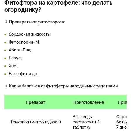
Фитофтора на картофеле: что делать
огороднику?
⬇
Препараты от фитофтороза:
бордоская жидкость;
Фитоспорин–М;
Абига–Пик;
Ревус;
Хом;
Бактофит и др.
⬇
Как избавиться от фитофторы народными средствами:
Препарат
Приготовление
Приме
В 1 л воды
Опрыс
Трихопол (метронидазол)
растворяют 1
ботву 1
таблетку
7 дней.