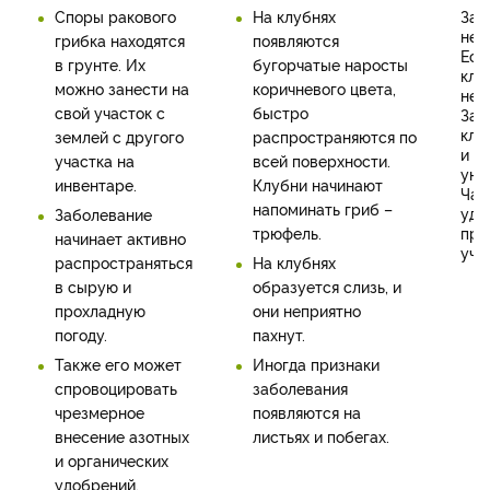
Споры ракового
На клубнях
Заб
не 
грибка находятся
появляются
Ест
в грунте. Их
бугорчатые наросты
клу
можно занести на
коричневого цвета,
нел
свой участок с
быстро
Зар
клу
землей с другого
распространяются по
и п
участка на
всей поверхности.
уни
инвентаре.
Клубни начинают
Час
напоминать гриб –
уда
Заболевание
трюфель.
пре
начинает активно
уча
распространяться
На клубнях
в сырую и
образуется слизь, и
прохладную
они неприятно
погоду.
пахнут.
Также его может
Иногда признаки
спровоцировать
заболевания
чрезмерное
появляются на
внесение азотных
листьях и побегах.
и органических
удобрений.