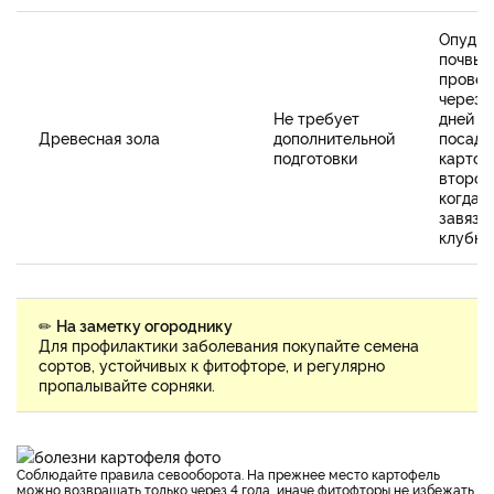
Опудри
почвы
провес
через 
Не требует
дней п
Древесная зола
дополнительной
посадк
подготовки
картоф
второй
когда 
завязы
клубни
✏
На заметку огороднику
Для профилактики заболевания покупайте семена
сортов, устойчивых к фитофторе, и регулярно
пропалывайте сорняки.
Соблюдайте правила севооборота. На прежнее место картофель
можно возвращать только через 4 года, иначе фитофторы не избежать