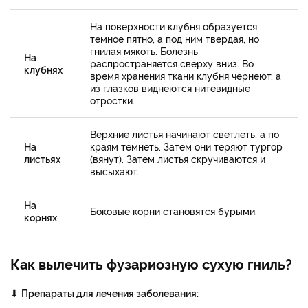
На поверхности клубня образуется
темное пятно, а под ним твердая, но
гнилая мякоть. Болезнь
На
распространяется сверху вниз. Во
клубнях
время хранения ткани клубня чернеют, а
из глазков виднеются нитевидные
отростки.
Верхние листья начинают светлеть, а по
На
краям темнеть. Затем они теряют тургор
листьях
(вянут). Затем листья скручиваются и
высыхают.
На
Боковые корни становятся бурыми.
корнях
Как вылечить фузариозную сухую гниль?
⬇
Препараты для лечения заболевания: