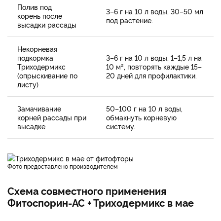
Полив под
3–6 г на 10 л воды, 30–50 мл
корень после
под растение.
высадки рассады
Некорневая
подкормка
3–6 г на 10 л воды, 1–1,5 л на
Триходермикс
10 м², повторять каждые 15–
(опрыскивание по
20 дней для профилактики.
листу)
Замачивание
50–100 г на 10 л воды,
корней рассады при
обмакнуть корневую
высадке
систему.
фото предоставлено производителем
Схема совместного применения
Фитоспорин-АС + Триходермикс в мае