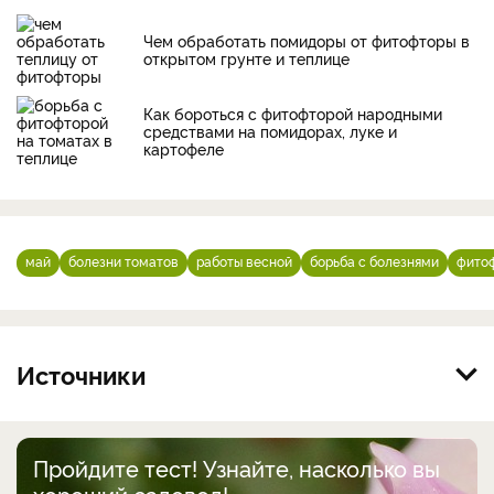
Чем обработать помидоры от фитофторы в
открытом грунте и теплице
Как бороться с фитофторой народными
средствами на помидорах, луке и
картофеле
май
болезни томатов
работы весной
борьба с болезнями
фито
Источники
Пройдите тест! Узнайте, насколько вы
хороший садовод!