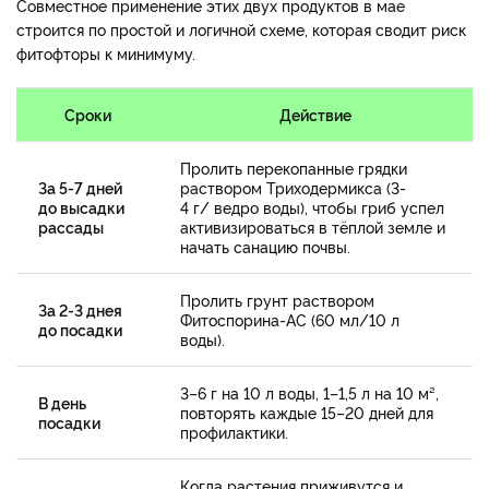
Совместное применение этих двух продуктов в мае
строится по простой и логичной схеме, которая сводит риск
фитофторы к минимуму.
Сроки
Действие
Пролить перекопанные грядки
За 5-7 дней
раствором Триходермикса (3-
до высадки
4 г/ ведро воды), чтобы гриб успел
рассады
активизироваться в тёплой земле и
начать санацию почвы.
Пролить грунт раствором
За 2-3 днея
Фитоспорина-АС (60 мл/10 л
до посадки
воды).
3–6 г на 10 л воды, 1–1,5 л на 10 м²,
В день
повторять каждые 15–20 дней для
посадки
профилактики.
Когда растения приживутся и