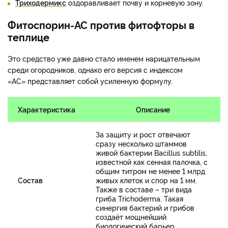
Триходермикс
оздоравливает почву и корневую зону.
Фитоспорин-АС против фитофторы в
теплице
Это средство уже давно стало именем нарицательным
среди огородников, однако его версия с индексом
«АС» представляет собой усиленную формулу.
Характеристика
Описание
За защиту и рост отвечают
сразу несколько штаммов
живой бактерии Bacillus subtilis,
известной как сенная палочка, с
общим титром не менее 1 млрд
Состав
живых клеток и спор на 1 мм.
Также в составе – три вида
гриба Trichoderma. Такая
синергия бактерий и грибов
создаёт мощнейший
биологический барьер.