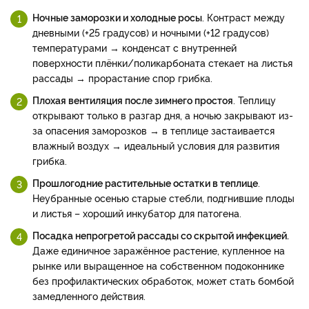
Ночные заморозки и холодные росы
. Контраст между
дневными (+25 градусов) и ночными (+12 градусов)
температурами → конденсат с внутренней
поверхности плёнки/поликарбоната стекает на листья
рассады → прорастание спор грибка.
Плохая вентиляция после зимнего простоя
. Теплицу
открывают только в разгар дня, а ночью закрывают из-
за опасения заморозков → в теплице застаивается
влажный воздух → идеальный условия для развития
грибка.
Прошлогодние растительные остатки в теплице
.
Неубранные осенью старые стебли, подгнившие плоды
и листья – хороший инкубатор для патогена.
Посадка непрогретой рассады со скрытой инфекцией.
Даже единичное заражённое растение, купленное на
рынке или выращенное на собственном подоконнике
без профилактических обработок, может стать бомбой
замедленного действия.