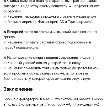
❌
Ставка только на один препарат
→ быстрая адаптация
фитофторы к действующему веществу → неэффективность
обработок.
✅
Решение
: чередовать продукты с разным механизмом
действия (например, Фитоспорин-АС и Триходермикс).
❌
Вечерний полив по листьям
→ высокий риск появления
грибка.
✅​​​​​​​
Решение
: поливать растения строго под корень и в
первой половине дня.
❌​​​​​​​
Использование химии в период созревания плодов
→
собранный урожай нельзя употреблять в пищу.
✅​​​​​​​
Решение
: применять фунгициды только до цветения или,
если проблема обнаружилась позже, использовать
биопрепараты, у которых срок ожидания отсутствует.
Заключение
Борьба с фитофторой в мае — это системная работа. Выбор
в пользу биопрепаратов (Фитоспорин-АС + Триходермикс)