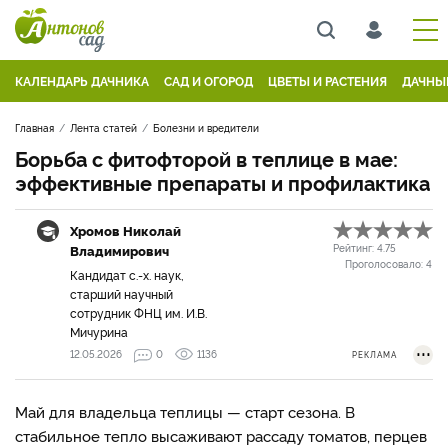
КАЛЕНДАРЬ ДАЧНИКА
САД И ОГОРОД
ЦВЕТЫ И РАСТЕНИЯ
ДАЧНЫ
Главная
Лента статей
Болезни и вредители
Борьба с фитофторой в теплице в мае:
эффективные препараты и профилактика
Хромов Николай
Владимирович
Рейтинг:
4.75
Проголосовало:
4
Кандидат с.-х. наук,
старший научный
сотрудник ФНЦ им. И.В.
Мичурина
12.05.2026
0
1136
РЕКЛАМА
Май для владельца теплицы — старт сезона. В
стабильное тепло высаживают рассаду томатов, перцев