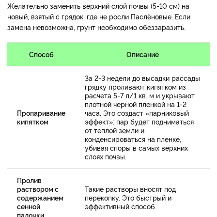
Желательно заменить верхний слой почвы (5-10 см) на
новый, взятый с грядок, где не росли Паслёновые. Если
замена невозможна, грунт необходимо обеззаразить.
Способ
Описание
За 2-3 недели до высадки рассады
грядку проливают кипятком из
расчета 5-7 л/1 кв. м и укрывают
плотной черной пленкой на 1-2
Пропаривание
часа. Это создаст «парниковый
кипятком
эффект»: пар будет подниматься
от теплой земли и
конденсироваться на пленке,
убивая споры в самых верхних
слоях почвы.
Пролив
раствором с
Такие растворы вносят под
содержанием
перекопку. Это быстрый и
сенной
эффективный способ.
палочки