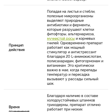
Попадая на листья и стебли,
полезные микроорганизмы
выделяют природные
антибиотики и ферменты,
которые разрушают клетки
фитофторы, альтернариоза,
мучнистой росы
и корневых
гнилей. Одновременно препарат
Принцип
работает как мощный
действия
стимулятор и антистрессант
благодаря 20 L-аминокислотам,
полисахаридам, фитогормонам и
витаминам. Это критически
важно в мае, когда перепады
температур и пересадка
вызывают у рассады сильный
шок.
Благодаря наличию в составе
холодоустойчивых штаммов
триходермы, препарат отлично
Время
работает при низких
применения