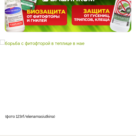
фото 123rf/elenamasiutkina