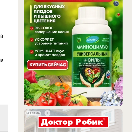
ый
о
на
РЕКЛАМА