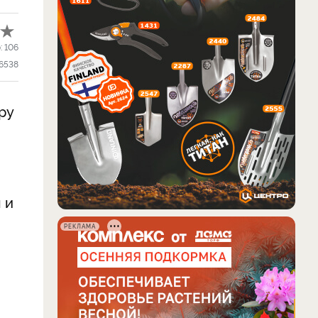
:
106
6538
ру
 и
РЕКЛАМА