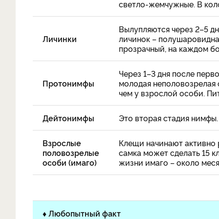
светло-жемчужные. В коло
Вылупляются через 2–5 дн
Личинки
личинок – полушаровидная
прозрачный, на каждом бо
Через 1–3 дня после перв
Протонимфы
молодая неполовозрелая о
чем у взрослой особи. Пи
Дейтонимфы
Это вторая стадия нимфы.
Взрослые
Клещи начинают активно 
половозрелые
самка может сделать 15 
особи (имаго)
жизни имаго – около меся
♦ Любопытный факт