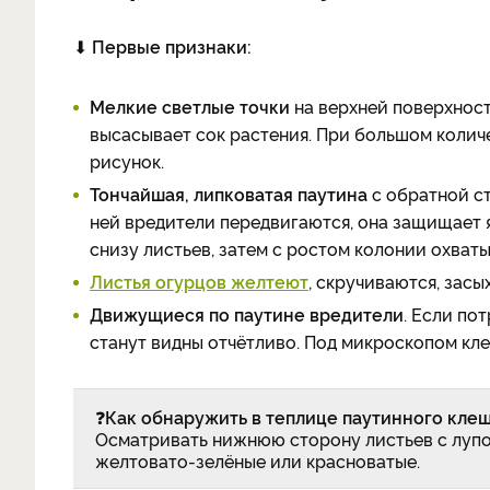
⬇
Первые признаки:
Мелкие светлые точки
на верхней поверхност
высасывает сок растения. При большом коли
рисунок.
Тончайшая, липковатая паутина
с обратной ст
ней вредители передвигаются, она защищает 
снизу листьев, затем с ростом колонии охваты
Листья огурцов желтеют
, скручиваются, засы
Движущиеся по паутине вредители
. Если по
станут видны отчётливо. Под микроскопом кл
❓
Как обнаружить в теплице паутинного кле
Осматривать нижнюю сторону листьев с лупой 
желтовато-зелёные или красноватые.