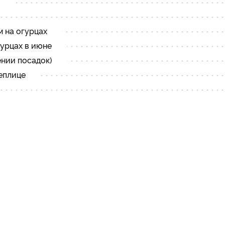
 на огурцах
урцах в июне
нии посадок)
еплице