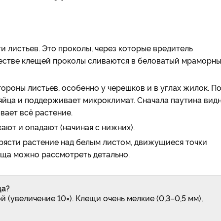
и листьев. Это проколы, через которые вредитель
честве клещей проколы сливаются в беловатый мраморн
ороны листьев, особенно у черешков и в углах жилок. П
яйца и поддерживает микроклимат. Сначала паутина вид
вает всё растение.
хают и опадают (начиная с нижних).
трясти растение над белым листом, движущиеся точки
еща можно рассмотреть детально.
ща?
(увеличение 10×). Клещи очень мелкие (0,3–0,5 мм),