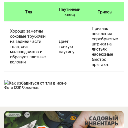
Паутинный
Тля
Трипсы
клещ
Признак
Хорошо заметны
появления –
соковые трубочки
серебристые
на задней части
Дает
штрихи на
тела, она
тонкую
листьях,
малоподвижна и
паутину.
насекомые
образует плотные
быстро
колонии.
прыгают.
фото 123RF/zosimus
РЕКЛАМА