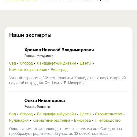
Наши эксперты
Хромов Николай Владимирович
Россия, Мичуринск
Сад
Огород
Ландшафтный дизайн
Цветы
Комнатные растения
Виноград
Ученый-агроном с 30+ лет практики. Кандидат с.-х. наук, старший
научный сотрудник ФНЦ им. И.В. Мичурина, ...
Ольга Никонорова
Россия, Тольятти
Сад
Огород
Ландшафтный дизайн
Цветы
Строительство
Кулинария
Комнатные растения
Виноград
Пчеловодство
Ольга занимается садоводством со школьных лет. Сегодня она
преобразует родительский участок (12 соток), совмещая ...