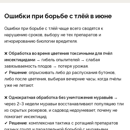
Ошибки при борьбе с тлёй в июне
Ошибки при борьбе с тлёй чаще всего сводятся к
нарушению сроков, выбору не тех препаратов и
игнорированию биологии вредителя.
❌
Обработка во время цветения токсичными для пчёл
инсектицидами
→ гибель опылителей → слабая
завязываемость плодов → потеря урожая.
✔
Решение
: опрыскивать либо до распускания бутонов,
либо после цветения, выбирая вечерние часы, когда пчёлы
уже не летают.
❌
Однократная обработка без уничтожения муравьёв
→
через 2–3 недели муравьи восстанавливают популяцию тли
из скрытых резервов, и садовод недоумевает, почему не
помогает инсектицид.
✔
Решение
: комплексная тактика с ротацией препаратов
разных групп и параллельной борьбой с муравьями.