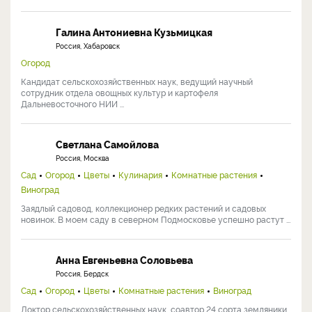
Галина Антониевна Кузьмицкая
Россия, Хабаровск
Огород
Кандидат сельскохозяйственных наук, ведущий научный
сотрудник отдела овощных культур и картофеля
Дальневосточного НИИ ...
Светлана Самойлова
Россия, Москва
Сад
Огород
Цветы
Кулинария
Комнатные растения
Виноград
Заядлый садовод, коллекционер редких растений и садовых
новинок. В моем саду в северном Подмосковье успешно растут ...
Анна Евгеньевна Соловьева
Россия, Бердск
Сад
Огород
Цветы
Комнатные растения
Виноград
Доктор сельскохозяйственных наук, соавтор 24 сорта земляники,