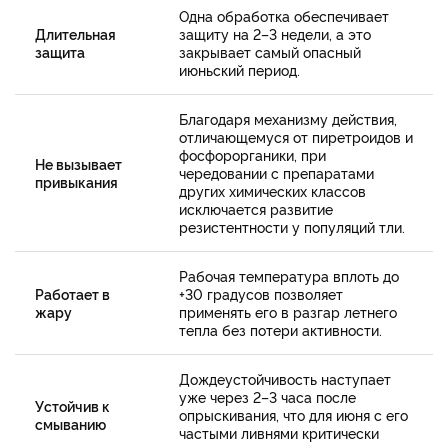
Одна обработка обеспечивает
Длительная
защиту на 2–3 недели, а это
защита
закрывает самый опасный
июньский период.
Благодаря механизму действия,
отличающемуся от пиретроидов и
фосфорорганики, при
Не вызывает
чередовании с препаратами
привыкания
других химических классов
исключается развитие
резистентности у популяций тли.
Рабочая температура вплоть до
Работает в
+30 градусов позволяет
жару
применять его в разгар летнего
тепла без потери активности.
Дождеустойчивость наступает
уже через 2–3 часа после
Устойчив к
опрыскивания, что для июня с его
смыванию
частыми ливнями критически