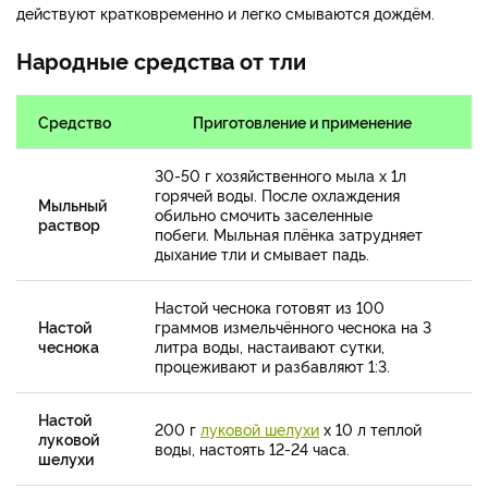
действуют кратковременно и легко смываются дождём.
Народные средства от тли
Средство
Приготовление и применение
30-50 г хозяйственного мыла х 1л
горячей воды. После охлаждения
Мыльный
обильно смочить заселенные
раствор
побеги. Мыльная плёнка затрудняет
дыхание тли и смывает падь.
Настой чеснока готовят из 100
Настой
граммов измельчённого чеснока на 3
чеснока
литра воды, настаивают сутки,
процеживают и разбавляют 1:3.
Настой
200 г
луковой шелухи
х 10 л теплой
луковой
воды, настоять 12-24 часа.
шелухи