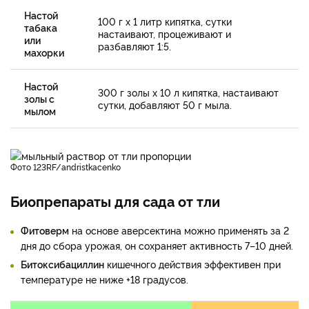
Настой
100 г х 1 литр кипятка, сутки
табака
настаивают, процеживают и
или
разбавляют 1:5.
махорки
Настой
300 г золы х 10 л кипятка, настаивают
золы с
сутки, добавляют 50 г мыла.
мылом
фото 123RF/andristkacenko
Биопрепараты для сада от тли
Фитоверм
на основе аверсектина можно применять за 2
дня до сбора урожая, он сохраняет активность 7–10 дней.
Битоксибациллин
кишечного действия эффективен при
температуре не ниже +18 градусов.