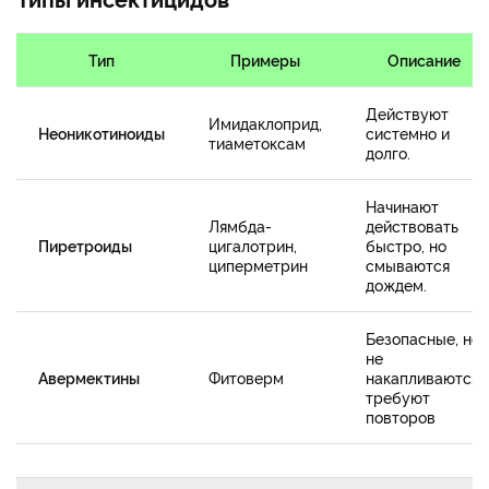
Тип
Примеры
Описание
Действуют
Имидаклоприд,
Неоникотиноиды
системно и
тиаметоксам
долго.
Начинают
Лямбда-
действовать
Пиретроиды
цигалотрин,
быстро, но
циперметрин
смываются
дождем.
Безопасные, но
не
Авермектины
Фитоверм
накапливаются,
требуют
повторов