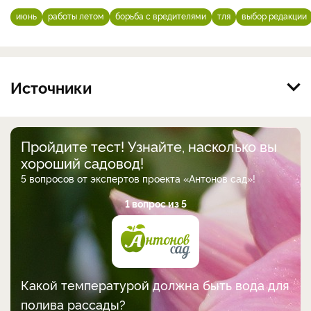
июнь
работы летом
борьба с вредителями
тля
выбор редакции
Источники
Пройдите тест! Узнайте, насколько вы
хороший садовод!
5 вопросов от экспертов проекта «Антонов сад»!
1 вопрос из 5
Какой температурой должна быть вода для
полива рассады?