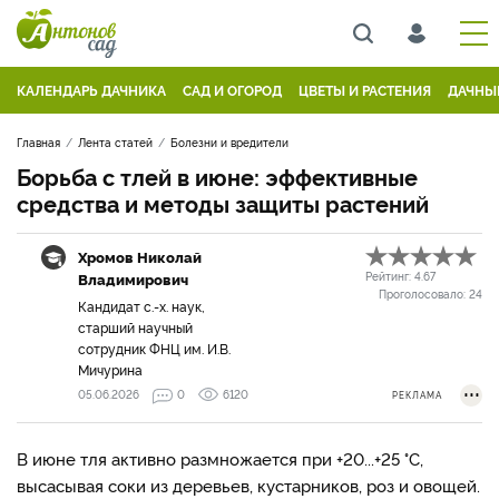
КАЛЕНДАРЬ ДАЧНИКА
САД И ОГОРОД
ЦВЕТЫ И РАСТЕНИЯ
ДАЧНЫ
Главная
Лента статей
Болезни и вредители
Борьба с тлей в июне: эффективные
средства и методы защиты растений
Хромов Николай
Владимирович
Рейтинг:
4.67
Проголосовало:
24
Кандидат с.-х. наук,
старший научный
сотрудник ФНЦ им. И.В.
Мичурина
05.06.2026
0
6120
РЕКЛАМА
В июне тля активно размножается при +20...+25 °C,
высасывая соки из деревьев, кустарников, роз и овощей.