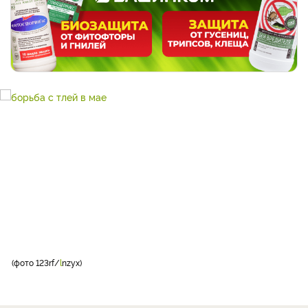
фото 123rf/
l
nzyx