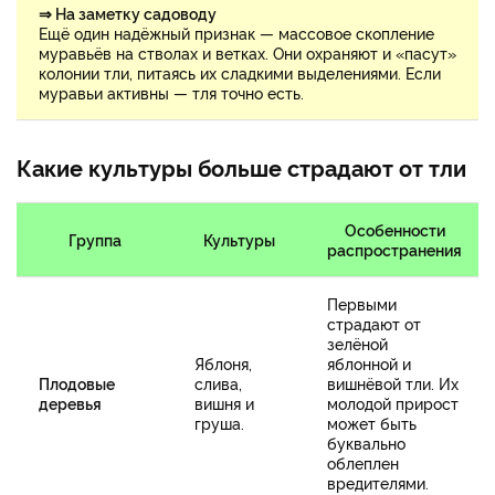
⇒ На заметку садоводу
Ещё один надёжный признак — массовое скопление
муравьёв на стволах и ветках. Они охраняют и «пасут»
колонии тли, питаясь их сладкими выделениями. Если
муравьи активны — тля точно есть.
Какие культуры больше страдают от тли
Особенности
Группа
Культуры
распространения
Первыми
страдают от
зелёной
Яблоня,
яблонной и
Плодовые
слива,
вишнёвой тли. Их
деревья
вишня и
молодой прирост
груша.
может быть
буквально
облеплен
вредителями.