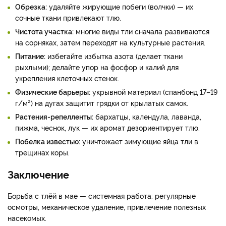
Обрезка:
удаляйте жирующие побеги (волчки) — их
сочные ткани привлекают тлю.
Чистота участка:
многие виды тли сначала развиваются
на сорняках, затем переходят на культурные растения.
Питание:
избегайте избытка азота (делает ткани
рыхлыми); делайте упор на фосфор и калий для
укрепления клеточных стенок.
Физические барьеры:
укрывной материал (спанбонд 17–19
г/м²) на дугах защитит грядки от крылатых самок.
Растения-репелленты:
бархатцы, календула, лаванда,
пижма, чеснок, лук — их аромат дезориентирует тлю.
Побелка известью:
уничтожает зимующие яйца тли в
трещинах коры.
Заключение
Борьба с тлёй в мае — системная работа: регулярные
осмотры, механическое удаление, привлечение полезных
насекомых.