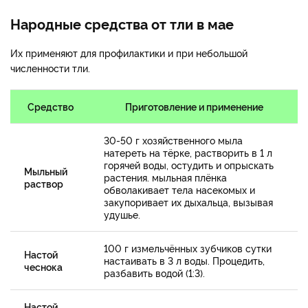
Народные средства от тли в мае
Их применяют для профилактики и при небольшой
численности тли.
Средство
Приготовление и применение
30-50 г хозяйственного мыла
натереть на тёрке, растворить в 1 л
горячей воды, остудить и опрыскать
Мыльный
растения. мыльная плёнка
раствор
обволакивает тела насекомых и
закупоривает их дыхальца, вызывая
удушье.
100 г измельчённых зубчиков сутки
Настой
настаивать в 3 л воды. Процедить,
чеснока
разбавить водой (1:3).
Настой