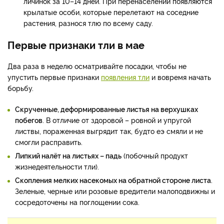
личинок за 10–14 дней. При перенаселении появляются
крылатые особи, которые перелетают на соседние
растения, разнося тлю по всему саду.
Первые признаки тли в мае
Два раза в неделю осматривайте посадки, чтобы не
упустить первые признаки
появления тли
и вовремя начать
борьбу.
Скрученные, деформированные листья на верхушках
побегов
. В отличие от здоровой – ровной и упругой
листвы, пораженная выгрядит так, будто еэ смяли и не
смогли расправить.
Липкий налёт на листьях – падь
(побочный продукт
жизнедеятельности тли).
Скопления мелких насекомых на обратной стороне листа
.
Зеленые, черные или розовые вредители малоподвижны и
сосредоточены на поглощении сока.