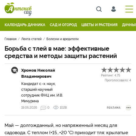
КАЛЕНДАРЬ ДАЧНИКА
САД И ОГОРОД
ЦВЕТЫ И РАСТЕНИЯ
ДАЧНЫ
Главная
Лента статей
Болезни и вредители
Борьба с тлей в мае: эффективные
средства и методы защиты растений
Хромов Николай
Владимирович
Рейтинг:
4.75
Проголосовало:
4
Кандидат с.-х. наук,
старший научный
сотрудник ФНЦ им. И.В.
Мичурина
19.05.2026
0
1028
РЕКЛАМА
Май — долгожданный, но напряженный месяц для
садовода. С теплом (+15…+20 °C) приходит тля: крылатые