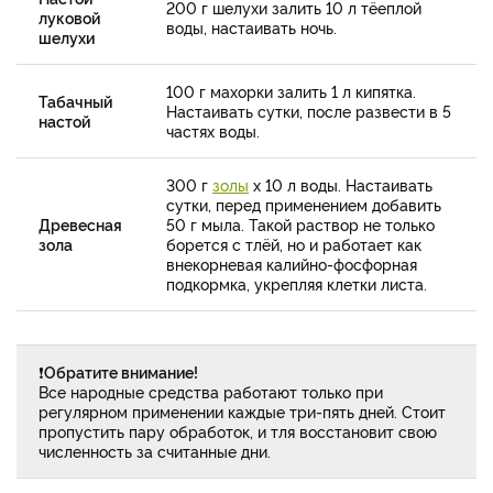
200 г шелухи залить 10 л тёеплой
луковой
воды, настаивать ночь.
шелухи
100 г махорки залить 1 л кипятка.
Табачный
Настаивать сутки, после развести в 5
настой
частях воды.
300 г
золы
х 10 л воды. Настаивать
сутки, перед применением добавить
Древесная
50 г мыла. Такой раствор не только
зола
борется с тлёй, но и работает как
внекорневая калийно-фосфорная
подкормка, укрепляя клетки листа.
❗
Обратите внимание!
Все народные средства работают только при
регулярном применении каждые три-пять дней. Стоит
пропустить пару обработок, и тля восстановит свою
численность за считанные дни.