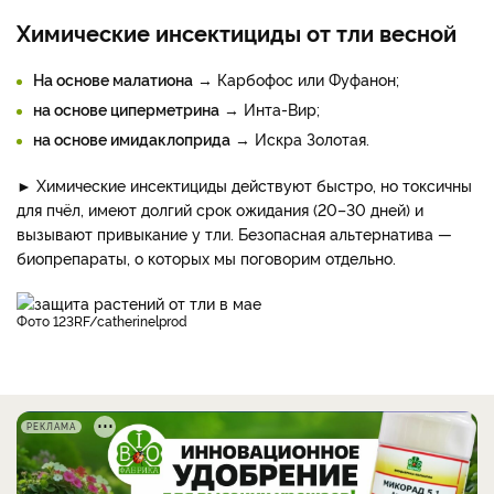
Химические инсектициды от тли весной
На основе малатиона
→ Карбофос или Фуфанон;
на основе циперметрина
→ Инта-Вир;
на основе имидаклоприда
→ Искра Золотая.
► Химические инсектициды действуют быстро, но токсичны
для пчёл, имеют долгий срок ожидания (20–30 дней) и
вызывают привыкание у тли. Безопасная альтернатива —
биопрепараты, о которых мы поговорим отдельно.
фото 123RF/catherinelprod
РЕКЛАМА