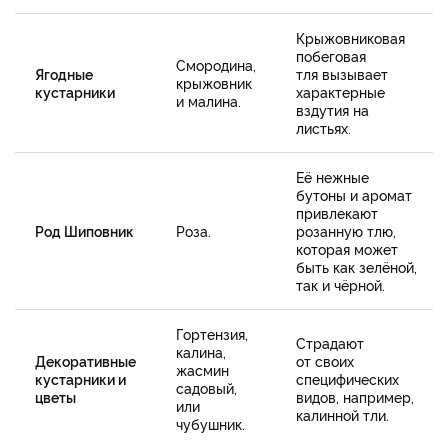
Крыжовниковая
побеговая
Смородина,
Ягодные
тля вызывает
крыжовник
кустарники
характерные
и малина.
вздутия на
листьях.
Её нежные
бутоны и аромат
привлекают
Род Шиповник
Роза.
розанную тлю,
которая может
быть как зелёной,
так и чёрной.
Гортензия,
Страдают
калина,
Декоративные
от своих
жасмин
кустарники и
специфических
садовый,
цветы
видов, например,
или
калинной тли.
чубушник.