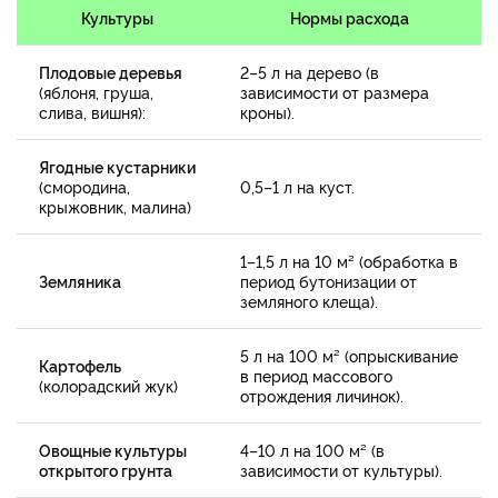
Культуры
Нормы расхода
Плодовые деревья
2–5 л на дерево (в
(яблоня, груша,
зависимости от размера
слива, вишня):
кроны).
Ягодные кустарники
(смородина,
0,5–1 л на куст.
крыжовник, малина)
1–1,5 л на 10 м² (обработка в
Земляника
период бутонизации от
земляного клеща).
5 л на 100 м² (опрыскивание
Картофель
в период массового
(колорадский жук)
отрождения личинок).
Овощные культуры
4–10 л на 100 м² (в
открытого грунта
зависимости от культуры).