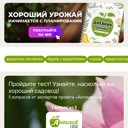
вредители земляники
борьба с вредителями
слизни
вредители к
Пройдите тест! Узнайте, насколько вы
хороший садовод!
5 вопросов от экспертов проекта «Антонов сад»!
1 вопрос из 5