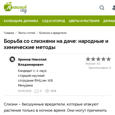
КАЛЕНДАРЬ ДАЧНИКА
САД И ОГОРОД
ЦВЕТЫ И РАСТЕНИЯ
ДАЧНЫ
Главная
Лента статей
Болезни и вредители
Борьба со слизнями на даче: народные и
химические методы
Хромов Николай
Владимирович
Рейтинг:
4.5
Проголосовало:
6
Кандидат с.-х. наук,
старший научный
сотрудник ФНЦ им. И.В.
Мичурина
29.06.2021
0
1568
Слизни – бесшумные вредители, которые атакуют
растения только в ночное время. Они могут причинить