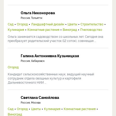
Ольга Никонорова
Россия, Тольятти
Сад
Огород
Ландшафтный дизайн
Цветы
Строительство
Кулинария
Комнатные растения
Виноград
Пчеловодство
Ольга занимается садоводством со школьных лет. Сегодня она
преобразует родительский участок (12 соток), совмещая ...
Галина Антониевна Кузьмицкая
Россия, Хабаровск
Огород
Кандидат сельскохозяйственных наук, ведущий научный
сотрудник отдела овощных культур и картофеля
Дальневосточного НИИ ...
Светлана Самойлова
Россия, Москва
Сад
Огород
Цветы
Кулинария
Комнатные растения
Виноград