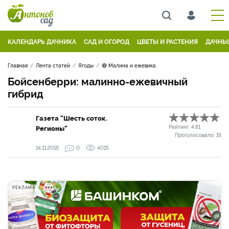
КАЛЕНДАРЬ ДАЧНИКА
САД И ОГОРОД
ЦВЕТЫ И РАСТЕНИЯ
ДАЧНЫ
Главная
Лента статей
Ягоды
🔴 Малина и ежевика
Бойсенберри: малинно-ежевичный
гибрид
Газета "Шесть соток.
Регионы"
Рейтинг:
4.81
Проголосовало:
16
14.11.2016
0
4015
РЕКЛАМА