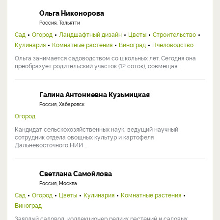
Ольга Никонорова
Россия, Тольятти
Сад
Огород
Ландшафтный дизайн
Цветы
Строительство
Кулинария
Комнатные растения
Виноград
Пчеловодство
Ольга занимается садоводством со школьных лет. Сегодня она
преобразует родительский участок (12 соток), совмещая ...
Галина Антониевна Кузьмицкая
Россия, Хабаровск
Огород
Кандидат сельскохозяйственных наук, ведущий научный
сотрудник отдела овощных культур и картофеля
Дальневосточного НИИ ...
Светлана Самойлова
Россия, Москва
Сад
Огород
Цветы
Кулинария
Комнатные растения
Виноград
Заядлый садовод, коллекционер редких растений и садовых