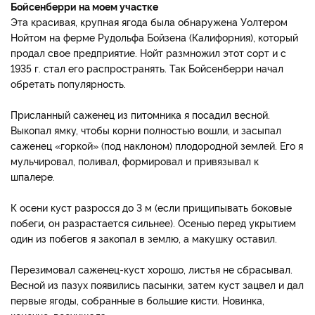
Бойсенберри на моем участке
Эта красивая, крупная ягода была обнаружена Уолтером
Нойтом на ферме Рудольфа Бойзена (Калифорния), который
продал свое предприятие. Нойт размножил этот сорт и с
1935 г. стал его распространять. Так Бойсенберри начал
обретать популярность.
Присланный саженец из питомника я посадил весной.
Выкопал ямку, чтобы корни полностью вошли, и засыпал
саженец «горкой» (под наклоном) плодородной землей. Его я
мульчировал, поливал, формировал и привязывал к
шпалере.
К осени куст разросся до 3 м (если прищипывать боковые
побеги, он разрастается сильнее). Осенью перед укрытием
один из побегов я закопал в землю, а макушку оставил.
Перезимовал саженец-куст хорошо, листья не сбрасывал.
Весной из пазух появились пасынки, затем куст зацвел и дал
первые ягоды, собранные в большие кисти. Новинка,