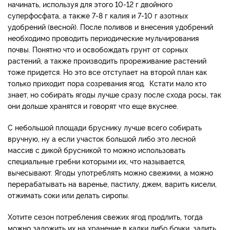
начинать, используя для этого 10-12 г двойного
суперфосфата, а также 7-8 г калия и 7-10 г азотных
удобрений (весной). После поливов и внесения удобрений
необходимо проводить периодические мульчирования
почвы. Понятно что и освобождать грунт от сорных
растений, а также производить прореживание растений
тоже придется. Но это все отступает на второй план как
только приходит пора созревания ягод. Кстати мало кто
знает, но собирать ягоды лучше сразу после схода росы, так
они дольше хранятся и говорят что еще вкуснее.
С небольшой площади бруснику лучше всего собирать
вручную, ну а если участок большой либо это лесной
массив с дикой брусникой то можно использовать
специальные гребни которыми их, что называется,
вычесывают. Ягоды употреблять можно свежими, а можно
перерабатывать на варенье, пастилу, джем, варить кисели,
отжимать соки или делать сиропы.
Хотите сезон потребления свежих ягод продлить, тогда
можно заложить их на хранение в кадки либо бочки, залить