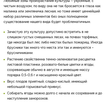
Любимые зоны произрастания культуры – укромные, с
чистым воздухом, по виду она не так бросается в глаза как
малинка или земляничка лесная, но тоже имеет ценнейший
набор различных элементов без оных полноценное
существование нашего вида будет проблематичным.
Зачастую эту культуру допустимо встретить в не
слишком густых смешанных лесах, на почвах торфяных,
где некогда был лес либо местах былых пожарищ. Иногда
брусники так много что места эти так и именуются –
брусничниками.
Растению свойственна темно-зеленоватая расцветка
листовой пластинки, розовато-белые цветки и ягоды,
созревающие обычно в августе и имеющие массу
порядка 0,5-0,6 г и насыщенно-красный цвет.
Вкус плодов приятный, сладко-кислый, имеющий
небольшой горьковатый привкус.
Собирать ягоды можно долго с начала их созревания и до
наступления заморозков.