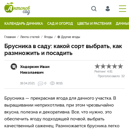
КАЛЕНДАРЬ ДАЧНИКА
САД И ОГОРОД
ЦВЕТЫ И РАСТЕНИЯ
ДАЧНЫ
Главная
Лента статей
Ягоды
🔴 Другие ягоды
Брусника в саду: какой сорт выбрать, как
размножить и посадить
Ходоркин Иван
Николаевич
Рейтинг:
4.81
Проголосовало:
32
18.04.2021
0
8015
Брусника — прекрасная ягода для дачного участка. В
выращивании неприхотлива, при этом чрезвычайно
вкусна, полезна и декоративна. Все, что нужно, это
обеспечить ягоду подходящей почвой, выбрать
качественный саженец. Размножается брусника легко