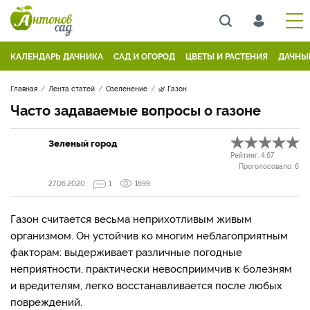
КАЛЕНДАРЬ ДАЧНИКА
САД И ОГОРОД
ЦВЕТЫ И РАСТЕНИЯ
ДАЧНЫ
Главная
Лента статей
Озеленение
🌿 Газон
Часто задаваемые вопросы о газоне
Зеленый город
Рейтинг:
4.67
Проголосовало:
6
27.06.2020
1
1699
Газон считается весьма неприхотливым живым
организмом. Он устойчив ко многим неблагоприятным
факторам: выдерживает различные погодные
неприятности, практически невосприимчив к болезням
и вредителям, легко восстанавливается после любых
повреждений.