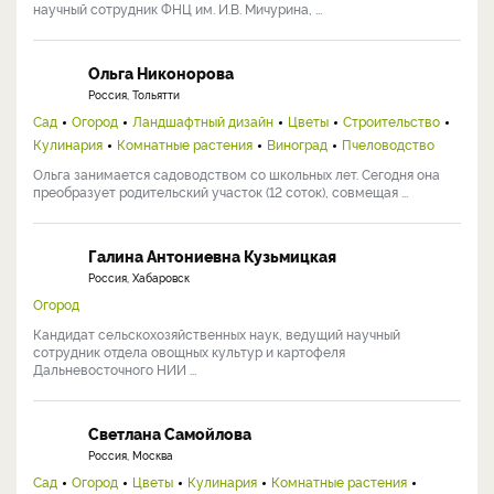
научный сотрудник ФНЦ им. И.В. Мичурина, ...
Ольга Никонорова
Россия, Тольятти
Сад
Огород
Ландшафтный дизайн
Цветы
Строительство
Кулинария
Комнатные растения
Виноград
Пчеловодство
Ольга занимается садоводством со школьных лет. Сегодня она
преобразует родительский участок (12 соток), совмещая ...
Галина Антониевна Кузьмицкая
Россия, Хабаровск
Огород
Кандидат сельскохозяйственных наук, ведущий научный
сотрудник отдела овощных культур и картофеля
Дальневосточного НИИ ...
Светлана Самойлова
Россия, Москва
Сад
Огород
Цветы
Кулинария
Комнатные растения