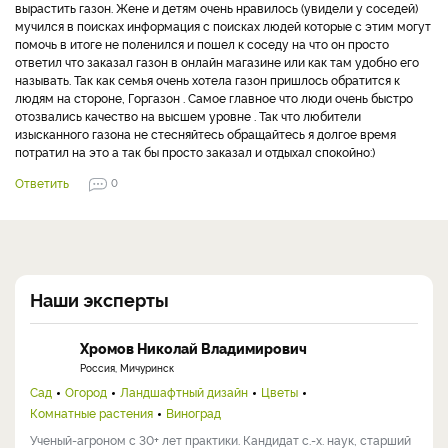
вырастить газон. Жене и детям очень нравилось (увидели у соседей)
мучился в поисках информация с поисках людей которые с этим могут
помочь в итоге не поленился и пошел к соседу на что он просто
ответил что заказал газон в онлайн магазине или как там удобно его
называть. Так как семья очень хотела газон пришлось обратится к
людям на стороне, Горгазон . Самое главное что люди очень быстро
отозвались качество на высшем уровне . Так что любители
изысканного газона не стесняйтесь обращайтесь я долгое время
потратил на это а так бы просто заказал и отдыхал спокойно:)
Ответить
0
Наши эксперты
Хромов Николай Владимирович
Россия, Мичуринск
Сад
Огород
Ландшафтный дизайн
Цветы
Комнатные растения
Виноград
Ученый-агроном с 30+ лет практики. Кандидат с.-х. наук, старший