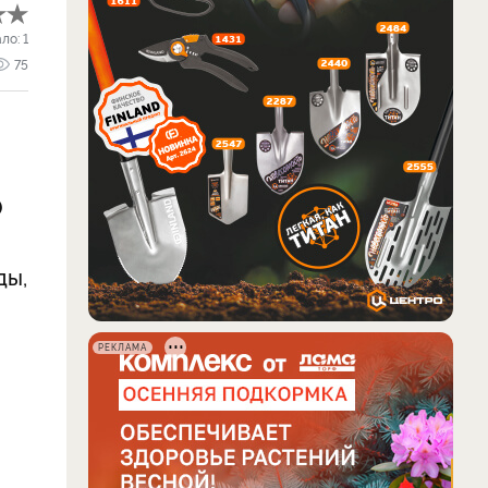
ало:
1
75
0
ды,
РЕКЛАМА