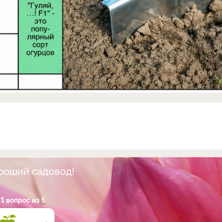
ороший садовод!
1 вопрос из 5