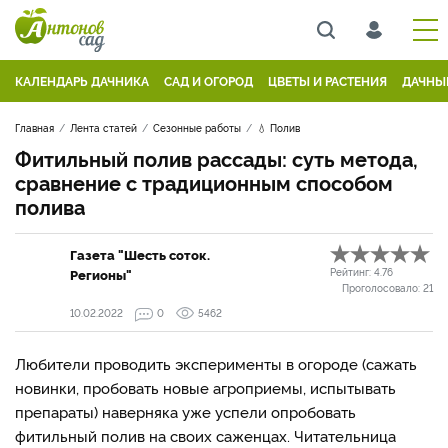
КАЛЕНДАРЬ ДАЧНИКА
САД И ОГОРОД
ЦВЕТЫ И РАСТЕНИЯ
ДАЧНЫ
Главная
Лента статей
Сезонные работы
💧 Полив
Фитильный полив рассады: суть метода,
сравнение с традиционным способом
полива
Газета "Шесть соток.
Регионы"
Рейтинг:
4.76
Проголосовало:
21
10.02.2022
0
5462
Любители проводить эксперименты в огороде (сажать
новинки, пробовать новые агроприемы, испытывать
препараты) наверняка уже успели опробовать
фитильный полив на своих саженцах. Читательница