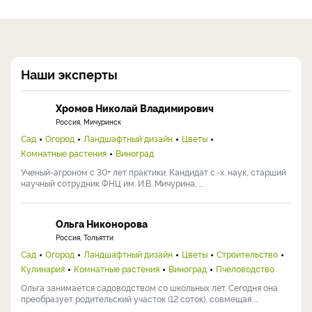
Наши эксперты
Хромов Николай Владимирович
Россия, Мичуринск
Сад
Огород
Ландшафтный дизайн
Цветы
Комнатные растения
Виноград
Ученый-агроном с 30+ лет практики. Кандидат с.-х. наук, старший
научный сотрудник ФНЦ им. И.В. Мичурина, ...
Ольга Никонорова
Россия, Тольятти
Сад
Огород
Ландшафтный дизайн
Цветы
Строительство
Кулинария
Комнатные растения
Виноград
Пчеловодство
Ольга занимается садоводством со школьных лет. Сегодня она
преобразует родительский участок (12 соток), совмещая ...