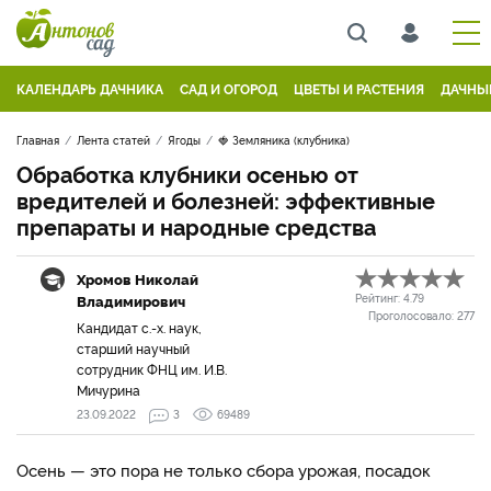
КАЛЕНДАРЬ ДАЧНИКА
САД И ОГОРОД
ЦВЕТЫ И РАСТЕНИЯ
ДАЧНЫ
Главная
Лента статей
Ягоды
🍓 Земляника (клубника)
Обработка клубники осенью от
вредителей и болезней: эффективные
препараты и народные средства
Хромов Николай
Владимирович
Рейтинг:
4.79
Проголосовало:
277
Кандидат с.-х. наук,
старший научный
сотрудник ФНЦ им. И.В.
Мичурина
23.09.2022
3
69489
Осень — это пора не только сбора урожая, посадок