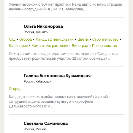
Ученый-агроном с 30+ лет практики. Кандидат с.-х. наук, старший
научный сотрудник ФНЦ им. И.В. Мичурина, ...
Ольга Никонорова
Россия, Тольятти
Сад
Огород
Ландшафтный дизайн
Цветы
Строительство
Кулинария
Комнатные растения
Виноград
Пчеловодство
Ольга занимается садоводством со школьных лет. Сегодня она
преобразует родительский участок (12 соток), совмещая ...
Галина Антониевна Кузьмицкая
Россия, Хабаровск
Огород
Кандидат сельскохозяйственных наук, ведущий научный
сотрудник отдела овощных культур и картофеля
Дальневосточного НИИ ...
Светлана Самойлова
Россия, Москва